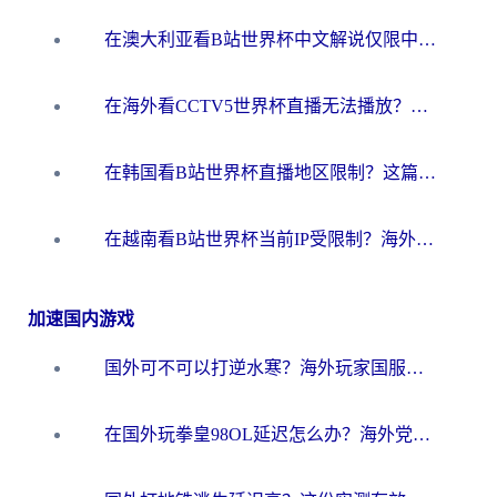
在澳大利亚看B站世界杯中文解说仅限中国大陆？这篇指南帮你打破限制看遍赛事
在海外看CCTV5世界杯直播无法播放？这篇指南让你和国内球迷同步呐喊
在韩国看B站世界杯直播地区限制？这篇指南让你告别“当前地区不可播放”
在越南看B站世界杯当前IP受限制？海外党体育观赛终极指南来了
加速国内游戏
国外可不可以打逆水寒？海外玩家国服畅玩终极指南（附漫威荒野乱斗加速方案）
在国外玩拳皇98OL延迟怎么办？海外党亲测有效的低延迟指南