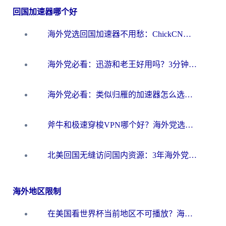
回国加速器哪个好
海外党选回国加速器不用愁：ChickCN和洞见哪个好？一篇搞定所有疑问
海外党必看：迅游和老王好用吗？3分钟选对加速国内网络的加速器
海外党必看：类似归雁的加速器怎么选？一篇搞定无缝访问国内资源
斧牛和极速穿梭VPN哪个好？海外党选回国加速器必看的真实对比与避坑指南
北美回国无缝访问国内资源：3年海外党亲测的加速器选择指南
海外地区限制
在美国看世界杯当前地区不可播放？海外党体育观赛终极指南来了！