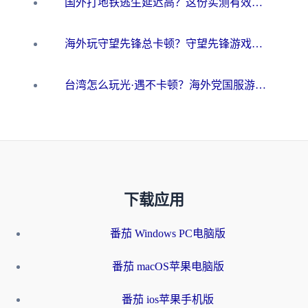
国外打地铁逃生延迟高？这份实测有效的低延迟指南帮你吃鸡
海外玩守望先锋总卡顿？守望先锋游戏加速器在哪里买&避坑指南（附欧洲非洲游戏实测）
台湾怎么玩光·遇不卡顿？海外党国服游戏加速终极攻略（附实测体验）
下载应用
番茄 Windows PC电脑版
番茄 macOS苹果电脑版
番茄 ios苹果手机版