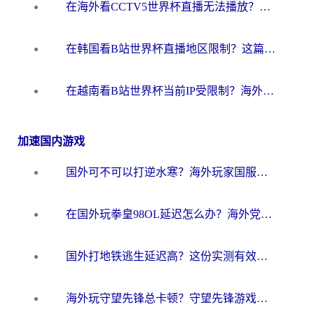
在海外看CCTV5世界杯直播无法播放？这篇指南让你和国内球迷同步呐喊
在韩国看B站世界杯直播地区限制？这篇指南让你告别“当前地区不可播放”
在越南看B站世界杯当前IP受限制？海外党体育观赛终极指南来了
加速国内游戏
国外可不可以打逆水寒？海外玩家国服畅玩终极指南（附漫威荒野乱斗加速方案）
在国外玩拳皇98OL延迟怎么办？海外党亲测有效的低延迟指南
国外打地铁逃生延迟高？这份实测有效的低延迟指南帮你吃鸡
海外玩守望先锋总卡顿？守望先锋游戏加速器在哪里买&避坑指南（附欧洲非洲游戏实测）