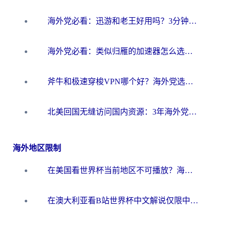
海外党必看：迅游和老王好用吗？3分钟选对加速国内网络的加速器
海外党必看：类似归雁的加速器怎么选？一篇搞定无缝访问国内资源
斧牛和极速穿梭VPN哪个好？海外党选回国加速器必看的真实对比与避坑指南
北美回国无缝访问国内资源：3年海外党亲测的加速器选择指南
海外地区限制
在美国看世界杯当前地区不可播放？海外党体育观赛终极指南来了！
在澳大利亚看B站世界杯中文解说仅限中国大陆？这篇指南帮你打破限制看遍赛事