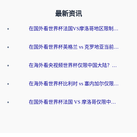
最新资讯
在国外看世界杯法国VS摩洛哥地区限制？这篇指南让你流畅看中文解说无压力
在国外看世界杯英格兰 vs 克罗地亚当前地区不可播放？这篇指南帮你搞定所有海外观赛难题
在海外看央视频世界杯仅限中国大陆？这篇指南帮你解锁中文解说+无卡顿直播
在海外看世界杯比利时 vs 塞内加尔仅限中国大陆？我找到了最流畅的中文解说之路
在国外看世界杯法国 VS 摩洛哥仅限中国大陆？海外党这样看中文解说赛事不卡顿