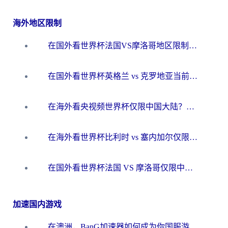
海外地区限制
在国外看世界杯法国VS摩洛哥地区限制？这篇指南让你流畅看中文解说无压力
在国外看世界杯英格兰 vs 克罗地亚当前地区不可播放？这篇指南帮你搞定所有海外观赛难题
在海外看央视频世界杯仅限中国大陆？这篇指南帮你解锁中文解说+无卡顿直播
在海外看世界杯比利时 vs 塞内加尔仅限中国大陆？我找到了最流畅的中文解说之路
在国外看世界杯法国 VS 摩洛哥仅限中国大陆？海外党这样看中文解说赛事不卡顿
加速国内游戏
在澳洲，BanG加速器如何成为你国服游戏的“时光机”？