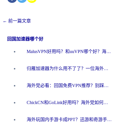
←
前一篇文章
回国加速器哪个好
MalusVPN好用吗？和uuVPN哪个好？海外党无缝访问国内资源的真实对比与选择指南
归雁加速器为什么用不了了？一位海外游子的真实困惑与技术解答
海外党必看：回国免费VPN推荐？别踩坑！教你选对加速器无缝刷国内资源
ChickCN和GoLink好用吗？海外党如何选对回国加速器
海外玩国内手游卡成PPT？迅游和奇游手游哪个好？一篇讲透回国加速器怎么选