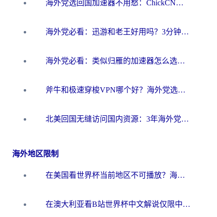
海外党选回国加速器不用愁：ChickCN和洞见哪个好？一篇搞定所有疑问
海外党必看：迅游和老王好用吗？3分钟选对加速国内网络的加速器
海外党必看：类似归雁的加速器怎么选？一篇搞定无缝访问国内资源
斧牛和极速穿梭VPN哪个好？海外党选回国加速器必看的真实对比与避坑指南
北美回国无缝访问国内资源：3年海外党亲测的加速器选择指南
海外地区限制
在美国看世界杯当前地区不可播放？海外党体育观赛终极指南来了！
在澳大利亚看B站世界杯中文解说仅限中国大陆？这篇指南帮你打破限制看遍赛事