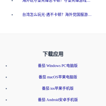
海外玩守望先锋总卡顿？守望先锋游戏加速器在哪里买&避坑指南（附欧洲非洲游戏实测）
台湾怎么玩光·遇不卡顿？海外党国服游戏加速终极攻略（附实测体验）
下载应用
番茄 Windows PC电脑版
番茄 macOS苹果电脑版
番茄 ios苹果手机版
番茄 Android安卓手机版