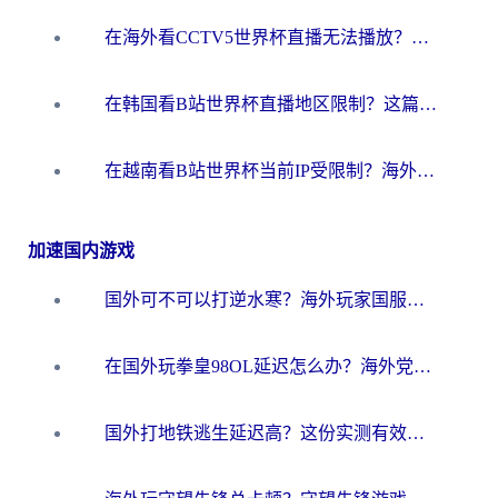
在海外看CCTV5世界杯直播无法播放？这篇指南让你和国内球迷同步呐喊
在韩国看B站世界杯直播地区限制？这篇指南让你告别“当前地区不可播放”
在越南看B站世界杯当前IP受限制？海外党体育观赛终极指南来了
加速国内游戏
国外可不可以打逆水寒？海外玩家国服畅玩终极指南（附漫威荒野乱斗加速方案）
在国外玩拳皇98OL延迟怎么办？海外党亲测有效的低延迟指南
国外打地铁逃生延迟高？这份实测有效的低延迟指南帮你吃鸡