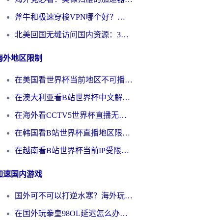
斧牛和极速穿梭VPN哪个好？海外党选回国加速器必看的真实对比与避坑指南
北美回国无缝访问国内资源：3年海外党亲测的加速器选择指南
海外地区限制
在美国看世界杯当前地区不可播放？海外党体育观赛终极指南来了！
在澳大利亚看B站世界杯中文解说仅限中国大陆？这篇指南帮你打破限制看遍赛事
在海外看CCTV5世界杯直播无法播放？这篇指南让你和国内球迷同步呐喊
在韩国看B站世界杯直播地区限制？这篇指南让你告别“当前地区不可播放”
在越南看B站世界杯当前IP受限制？海外党体育观赛终极指南来了
加速国内游戏
国外可不可以打逆水寒？海外玩家国服畅玩终极指南（附漫威荒野乱斗加速方案）
在国外玩拳皇98OL延迟怎么办？海外党亲测有效的低延迟指南