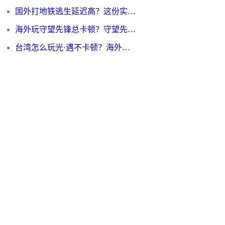
国外打地铁逃生延迟高？这份实测有效的低延迟指南帮你吃鸡
海外玩守望先锋总卡顿？守望先锋游戏加速器在哪里买&避坑指南（附欧洲非洲游戏实测）
台湾怎么玩光·遇不卡顿？海外党国服游戏加速终极攻略（附实测体验）