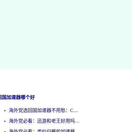
回国加速器哪个好
海外党选回国加速器不用愁：ChickCN和洞见哪个好？一篇搞定所有疑问
海外党必看：迅游和老王好用吗？3分钟选对加速国内网络的加速器
海外党必看：类似归雁的加速器怎么选？一篇搞定无缝访问国内资源