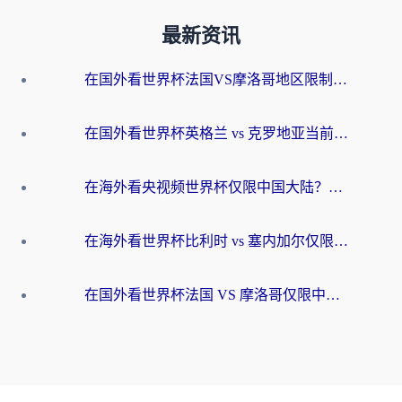
最新资讯
在国外看世界杯法国VS摩洛哥地区限制？这篇指南让你流畅看中文解说无压力
在国外看世界杯英格兰 vs 克罗地亚当前地区不可播放？这篇指南帮你搞定所有海外观赛难题
在海外看央视频世界杯仅限中国大陆？这篇指南帮你解锁中文解说+无卡顿直播
在海外看世界杯比利时 vs 塞内加尔仅限中国大陆？我找到了最流畅的中文解说之路
在国外看世界杯法国 VS 摩洛哥仅限中国大陆？海外党这样看中文解说赛事不卡顿