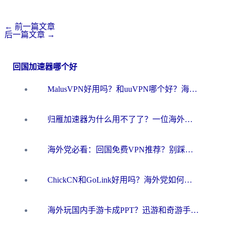
←
前一篇文章
后一篇文章
→
回国加速器哪个好
MalusVPN好用吗？和uuVPN哪个好？海外党无缝访问国内资源的真实对比与选择指南
归雁加速器为什么用不了了？一位海外游子的真实困惑与技术解答
海外党必看：回国免费VPN推荐？别踩坑！教你选对加速器无缝刷国内资源
ChickCN和GoLink好用吗？海外党如何选对回国加速器
海外玩国内手游卡成PPT？迅游和奇游手游哪个好？一篇讲透回国加速器怎么选