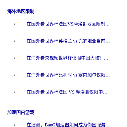
海外地区限制
在国外看世界杯法国VS摩洛哥地区限制？这篇指南让你流畅看中文解说无压力
在国外看世界杯英格兰 vs 克罗地亚当前地区不可播放？这篇指南帮你搞定所有海外观赛难题
在海外看央视频世界杯仅限中国大陆？这篇指南帮你解锁中文解说+无卡顿直播
在海外看世界杯比利时 vs 塞内加尔仅限中国大陆？我找到了最流畅的中文解说之路
在国外看世界杯法国 VS 摩洛哥仅限中国大陆？海外党这样看中文解说赛事不卡顿
加速国内游戏
在澳洲，BanG加速器如何成为你国服游戏的“时光机”？