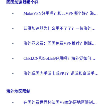
回国加速器哪个好
MalusVPN好用吗？和uuVPN哪个好？海外党无缝访问国内资源的真实对比与选择指南
归雁加速器为什么用不了了？一位海外游子的真实困惑与技术解答
海外党必看：回国免费VPN推荐？别踩坑！教你选对加速器无缝刷国内资源
ChickCN和GoLink好用吗？海外党如何选对回国加速器
海外玩国内手游卡成PPT？迅游和奇游手游哪个好？一篇讲透回国加速器怎么选
海外地区限制
在国外看世界杯法国VS摩洛哥地区限制？这篇指南让你流畅看中文解说无压力