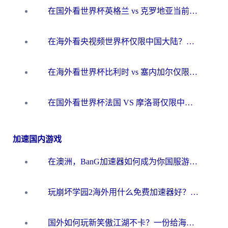
在国外看世界杯英格兰 vs 克罗地亚当前地区不可播放？这篇指南帮你搞定所有海外观赛难题
在海外看央视频世界杯仅限中国大陆？这篇指南帮你解锁中文解说+无卡顿直播
在海外看世界杯比利时 vs 塞内加尔仅限中国大陆？我找到了最流畅的中文解说之路
在国外看世界杯法国 VS 摩洛哥仅限中国大陆？海外党这样看中文解说赛事不卡顿
加速国内游戏
在澳洲，BanG加速器如何成为你国服游戏的“时光机”？
玩崩坏学园2海外用什么免费加速器好？2026海外党亲测国服游戏加速指南
国外如何玩新笑傲江湖不卡？一份给海外游子的终极网络指南