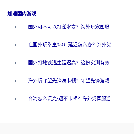
加速国内游戏
国外可不可以打逆水寒？海外玩家国服畅玩终极指南（附漫威荒野乱斗加速方案）
在国外玩拳皇98OL延迟怎么办？海外党亲测有效的低延迟指南
国外打地铁逃生延迟高？这份实测有效的低延迟指南帮你吃鸡
海外玩守望先锋总卡顿？守望先锋游戏加速器在哪里买&避坑指南（附欧洲非洲游戏实测）
台湾怎么玩光·遇不卡顿？海外党国服游戏加速终极攻略（附实测体验）