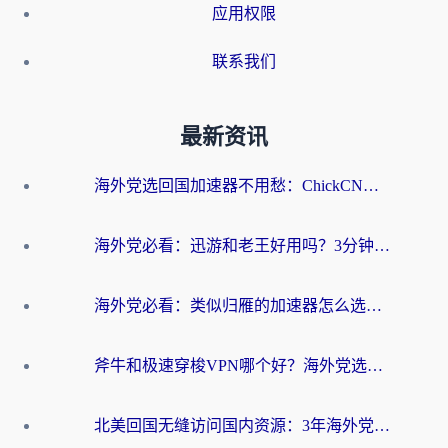
应用权限
联系我们
最新资讯
海外党选回国加速器不用愁：ChickCN和洞见哪个好？一篇搞定所有疑问
海外党必看：迅游和老王好用吗？3分钟选对加速国内网络的加速器
海外党必看：类似归雁的加速器怎么选？一篇搞定无缝访问国内资源
斧牛和极速穿梭VPN哪个好？海外党选回国加速器必看的真实对比与避坑指南
北美回国无缝访问国内资源：3年海外党亲测的加速器选择指南