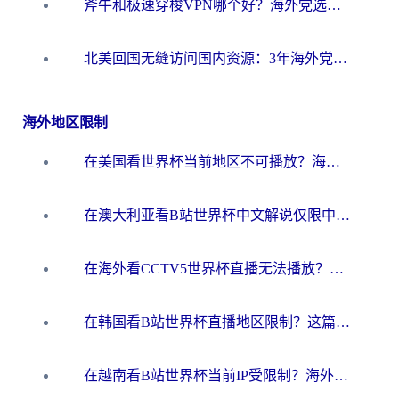
斧牛和极速穿梭VPN哪个好？海外党选回国加速器必看的真实对比与避坑指南
北美回国无缝访问国内资源：3年海外党亲测的加速器选择指南
海外地区限制
在美国看世界杯当前地区不可播放？海外党体育观赛终极指南来了！
在澳大利亚看B站世界杯中文解说仅限中国大陆？这篇指南帮你打破限制看遍赛事
在海外看CCTV5世界杯直播无法播放？这篇指南让你和国内球迷同步呐喊
在韩国看B站世界杯直播地区限制？这篇指南让你告别“当前地区不可播放”
在越南看B站世界杯当前IP受限制？海外党体育观赛终极指南来了