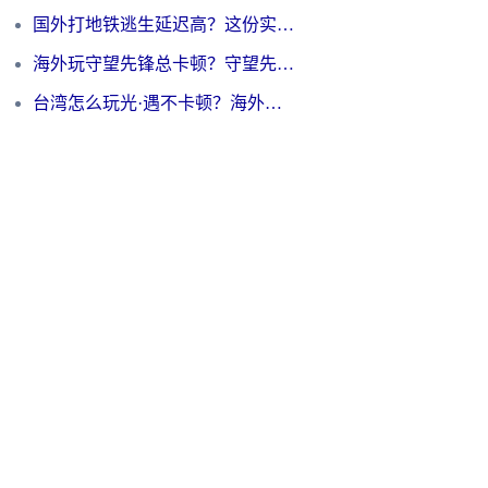
国外打地铁逃生延迟高？这份实测有效的低延迟指南帮你吃鸡
海外玩守望先锋总卡顿？守望先锋游戏加速器在哪里买&避坑指南（附欧洲非洲游戏实测）
台湾怎么玩光·遇不卡顿？海外党国服游戏加速终极攻略（附实测体验）