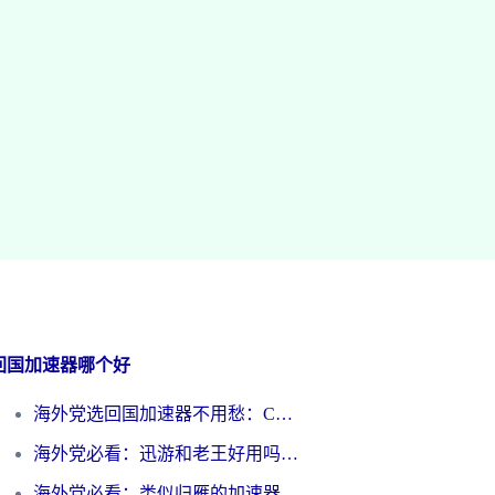
回国加速器哪个好
海外党选回国加速器不用愁：ChickCN和洞见哪个好？一篇搞定所有疑问
海外党必看：迅游和老王好用吗？3分钟选对加速国内网络的加速器
海外党必看：类似归雁的加速器怎么选？一篇搞定无缝访问国内资源