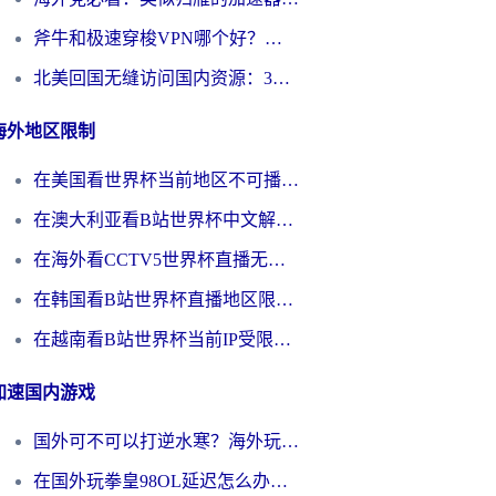
斧牛和极速穿梭VPN哪个好？海外党选回国加速器必看的真实对比与避坑指南
北美回国无缝访问国内资源：3年海外党亲测的加速器选择指南
海外地区限制
在美国看世界杯当前地区不可播放？海外党体育观赛终极指南来了！
在澳大利亚看B站世界杯中文解说仅限中国大陆？这篇指南帮你打破限制看遍赛事
在海外看CCTV5世界杯直播无法播放？这篇指南让你和国内球迷同步呐喊
在韩国看B站世界杯直播地区限制？这篇指南让你告别“当前地区不可播放”
在越南看B站世界杯当前IP受限制？海外党体育观赛终极指南来了
加速国内游戏
国外可不可以打逆水寒？海外玩家国服畅玩终极指南（附漫威荒野乱斗加速方案）
在国外玩拳皇98OL延迟怎么办？海外党亲测有效的低延迟指南