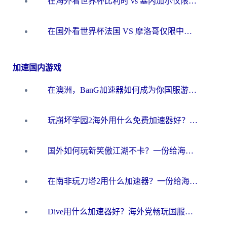
在海外看世界杯比利时 vs 塞内加尔仅限中国大陆？我找到了最流畅的中文解说之路
在国外看世界杯法国 VS 摩洛哥仅限中国大陆？海外党这样看中文解说赛事不卡顿
加速国内游戏
在澳洲，BanG加速器如何成为你国服游戏的“时光机”？
玩崩坏学园2海外用什么免费加速器好？2026海外党亲测国服游戏加速指南
国外如何玩新笑傲江湖不卡？一份给海外游子的终极网络指南
在南非玩刀塔2用什么加速器？一份给海外游子的终极生存指南
Dive用什么加速器好？海外党畅玩国服游戏的终极避坑指南