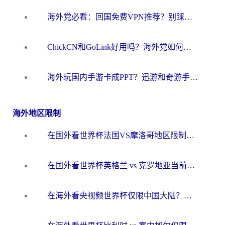
海外党必看：回国免费VPN推荐？别踩坑！教你选对加速器无缝刷国内资源
ChickCN和GoLink好用吗？海外党如何选对回国加速器
海外玩国内手游卡成PPT？迅游和奇游手游哪个好？一篇讲透回国加速器怎么选
海外地区限制
在国外看世界杯法国VS摩洛哥地区限制？这篇指南让你流畅看中文解说无压力
在国外看世界杯英格兰 vs 克罗地亚当前地区不可播放？这篇指南帮你搞定所有海外观赛难题
在海外看央视频世界杯仅限中国大陆？这篇指南帮你解锁中文解说+无卡顿直播