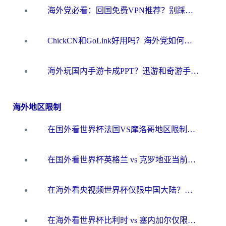
海外党必看：回国免费VPN推荐？别踩坑！教你选对加速器无缝刷国内资源
ChickCN和GoLink好用吗？海外党如何选对回国加速器
海外玩国内手游卡成PPT？迅游和奇游手游哪个好？一篇讲透回国加速器怎么选
海外地区限制
在国外看世界杯法国VS摩洛哥地区限制？这篇指南让你流畅看中文解说无压力
在国外看世界杯英格兰 vs 克罗地亚当前地区不可播放？这篇指南帮你搞定所有海外观赛难题
在海外看央视频世界杯仅限中国大陆？这篇指南帮你解锁中文解说+无卡顿直播
在海外看世界杯比利时 vs 塞内加尔仅限中国大陆？我找到了最流畅的中文解说之路