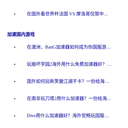
在国外看世界杯法国 VS 摩洛哥仅限中国大陆？海外党这样看中文解说赛事不卡顿
加速国内游戏
在澳洲，BanG加速器如何成为你国服游戏的“时光机”？
玩崩坏学园2海外用什么免费加速器好？2026海外党亲测国服游戏加速指南
国外如何玩新笑傲江湖不卡？一份给海外游子的终极网络指南
在南非玩刀塔2用什么加速器？一份给海外游子的终极生存指南
Dive用什么加速器好？海外党畅玩国服游戏的终极避坑指南