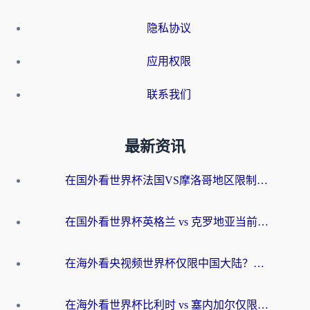
隐私协议
应用权限
联系我们
最新资讯
在国外看世界杯法国VS摩洛哥地区限制？这篇指南让你流畅看中文解说无压力
在国外看世界杯英格兰 vs 克罗地亚当前地区不可播放？这篇指南帮你搞定所有海外观赛难题
在海外看央视频世界杯仅限中国大陆？这篇指南帮你解锁中文解说+无卡顿直播
在海外看世界杯比利时 vs 塞内加尔仅限中国大陆？我找到了最流畅的中文解说之路