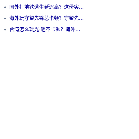
国外打地铁逃生延迟高？这份实测有效的低延迟指南帮你吃鸡
海外玩守望先锋总卡顿？守望先锋游戏加速器在哪里买&避坑指南（附欧洲非洲游戏实测）
台湾怎么玩光·遇不卡顿？海外党国服游戏加速终极攻略（附实测体验）