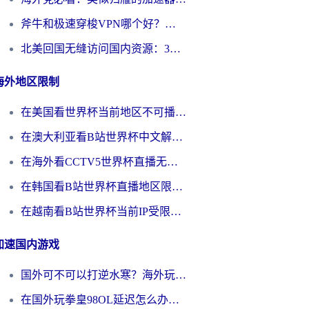
斧牛和极速穿梭VPN哪个好？海外党选回国加速器必看的真实对比与避坑指南
北美回国无缝访问国内资源：3年海外党亲测的加速器选择指南
海外地区限制
在美国看世界杯当前地区不可播放？海外党体育观赛终极指南来了！
在澳大利亚看B站世界杯中文解说仅限中国大陆？这篇指南帮你打破限制看遍赛事
在海外看CCTV5世界杯直播无法播放？这篇指南让你和国内球迷同步呐喊
在韩国看B站世界杯直播地区限制？这篇指南让你告别“当前地区不可播放”
在越南看B站世界杯当前IP受限制？海外党体育观赛终极指南来了
加速国内游戏
国外可不可以打逆水寒？海外玩家国服畅玩终极指南（附漫威荒野乱斗加速方案）
在国外玩拳皇98OL延迟怎么办？海外党亲测有效的低延迟指南