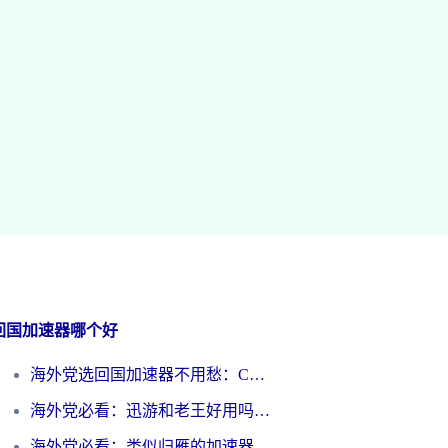
回国加速器哪个好
海外党选回国加速器不用愁：ChickCN和洞见哪个好？一篇搞定所有疑问
海外党必看：迅游和老王好用吗？3分钟选对加速国内网络的加速器
海外党必看：类似归雁的加速器怎么选？一篇搞定无缝访问国内资源