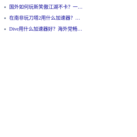
国外如何玩新笑傲江湖不卡？一份给海外游子的终极网络指南
在南非玩刀塔2用什么加速器？一份给海外游子的终极生存指南
Dive用什么加速器好？海外党畅玩国服游戏的终极避坑指南