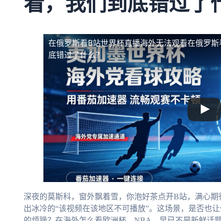
看，我们到底错过了
在俄罗斯看B站世界杯直播海外无法观看
在俄罗斯
底错过了什么？
深夜的莫斯科，窗外飘着雪，你泡好茶点开B站，满心期
出冰冷的“该视频在该地区不可播放”。这场景，是否也
的烦躁？在海外怎么看欧洲杯、NBA，早已不是新鲜话