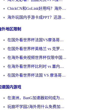
ChickCN和GoLink好用吗？海外党如何选对回国加速器
海外玩国内手游卡成PPT？迅游和奇游手游哪个好？一篇讲透回国加速器怎么选
海外地区限制
在国外看世界杯法国VS摩洛哥地区限制？这篇指南让你流畅看中文解说无压力
在国外看世界杯英格兰 vs 克罗地亚当前地区不可播放？这篇指南帮你搞定所有海外观赛难题
在海外看央视频世界杯仅限中国大陆？这篇指南帮你解锁中文解说+无卡顿直播
在海外看世界杯比利时 vs 塞内加尔仅限中国大陆？我找到了最流畅的中文解说之路
在国外看世界杯法国 VS 摩洛哥仅限中国大陆？海外党这样看中文解说赛事不卡顿
加速国内游戏
在澳洲，BanG加速器如何成为你国服游戏的“时光机”？
玩崩坏学园2海外用什么免费加速器好？2026海外党亲测国服游戏加速指南