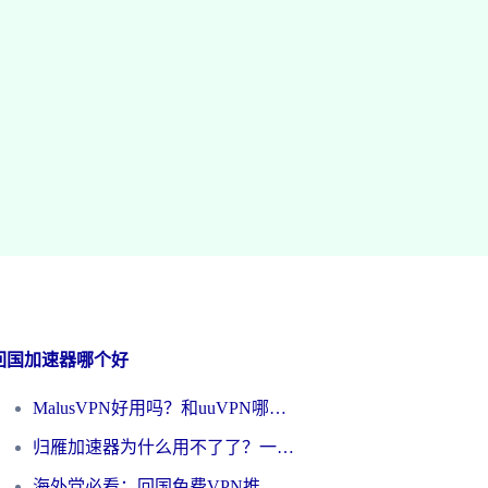
回国加速器哪个好
MalusVPN好用吗？和uuVPN哪个好？海外党无缝访问国内资源的真实对比与选择指南
归雁加速器为什么用不了了？一位海外游子的真实困惑与技术解答
海外党必看：回国免费VPN推荐？别踩坑！教你选对加速器无缝刷国内资源