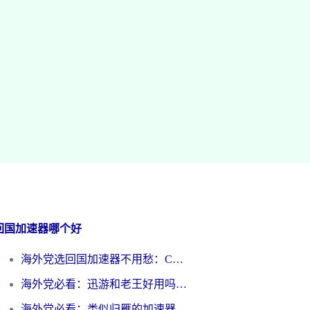
回国加速器哪个好
海外党选回国加速器不用愁：ChickCN和洞见哪个好？一篇搞定所有疑问
海外党必看：迅游和老王好用吗？3分钟选对加速国内网络的加速器
海外党必看：类似归雁的加速器怎么选？一篇搞定无缝访问国内资源