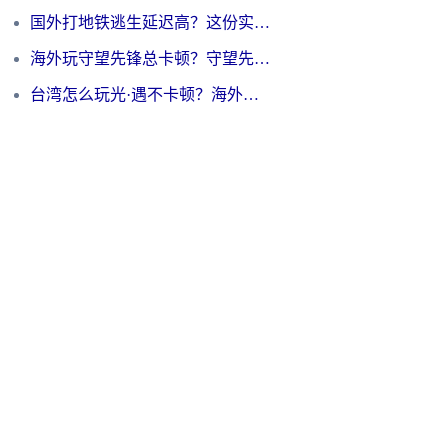
国外打地铁逃生延迟高？这份实测有效的低延迟指南帮你吃鸡
海外玩守望先锋总卡顿？守望先锋游戏加速器在哪里买&避坑指南（附欧洲非洲游戏实测）
台湾怎么玩光·遇不卡顿？海外党国服游戏加速终极攻略（附实测体验）