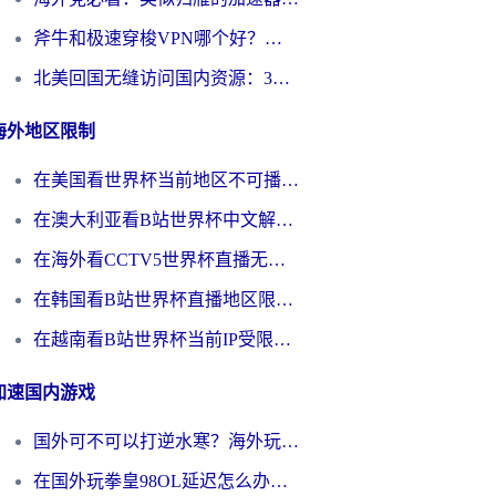
斧牛和极速穿梭VPN哪个好？海外党选回国加速器必看的真实对比与避坑指南
北美回国无缝访问国内资源：3年海外党亲测的加速器选择指南
海外地区限制
在美国看世界杯当前地区不可播放？海外党体育观赛终极指南来了！
在澳大利亚看B站世界杯中文解说仅限中国大陆？这篇指南帮你打破限制看遍赛事
在海外看CCTV5世界杯直播无法播放？这篇指南让你和国内球迷同步呐喊
在韩国看B站世界杯直播地区限制？这篇指南让你告别“当前地区不可播放”
在越南看B站世界杯当前IP受限制？海外党体育观赛终极指南来了
加速国内游戏
国外可不可以打逆水寒？海外玩家国服畅玩终极指南（附漫威荒野乱斗加速方案）
在国外玩拳皇98OL延迟怎么办？海外党亲测有效的低延迟指南