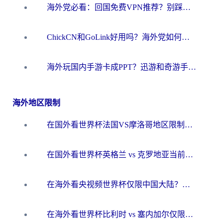
海外党必看：回国免费VPN推荐？别踩坑！教你选对加速器无缝刷国内资源
ChickCN和GoLink好用吗？海外党如何选对回国加速器
海外玩国内手游卡成PPT？迅游和奇游手游哪个好？一篇讲透回国加速器怎么选
海外地区限制
在国外看世界杯法国VS摩洛哥地区限制？这篇指南让你流畅看中文解说无压力
在国外看世界杯英格兰 vs 克罗地亚当前地区不可播放？这篇指南帮你搞定所有海外观赛难题
在海外看央视频世界杯仅限中国大陆？这篇指南帮你解锁中文解说+无卡顿直播
在海外看世界杯比利时 vs 塞内加尔仅限中国大陆？我找到了最流畅的中文解说之路