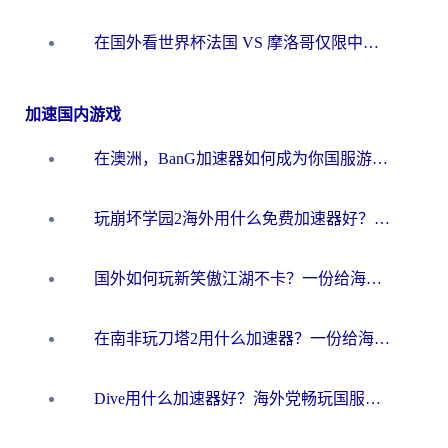
在国外看世界杯法国 VS 摩洛哥仅限中国大陆？海外党这样看中文解说赛事不卡顿
加速国内游戏
在澳洲，BanG加速器如何成为你国服游戏的“时光机”？
玩崩坏学园2海外用什么免费加速器好？2026海外党亲测国服游戏加速指南
国外如何玩新笑傲江湖不卡？一份给海外游子的终极网络指南
在南非玩刀塔2用什么加速器？一份给海外游子的终极生存指南
Dive用什么加速器好？海外党畅玩国服游戏的终极避坑指南