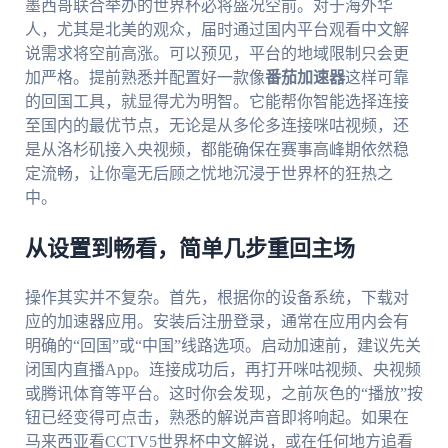
墨西哥联合举办的世界杯必将盛况空前。对于海外华
人，尤其是北美的观众，届时通过国内平台观看中文解
说需求将空前高涨。可以预见，平台的地域限制只会更
加严格。提前熟悉并配置好一款像
番茄加速器
这样可靠
的回国工具，就显得尤为明智。它能帮你智能选择连接
至国内的最优节点，无论是从多伦多连接咪咕视频，还
是从洛杉矶接入央视频，都能确保在赛事高峰期依然稳
定流畅，让你毫无后顾之忧地沉浸于世界杯的狂热之
中。
从设置到畅看，简单几步重回主场
操作其实并不复杂。首先，根据你的设备系统，下载对
应的加速器应用。安装后注册登录，通常在应用内会有
明确的“回国”或“中国”线路选项。启动加速前，建议先关
闭国内直播App。连接成功后，再打开咪咕视频、央视频
或腾讯体育等平台。这时你会发现，之前灰色的“播放”按
钮已经变得可点击，熟悉的解说声音即将响起。如果在
马来西亚看CCTV5世界杯中文解说，或在任何地方追看