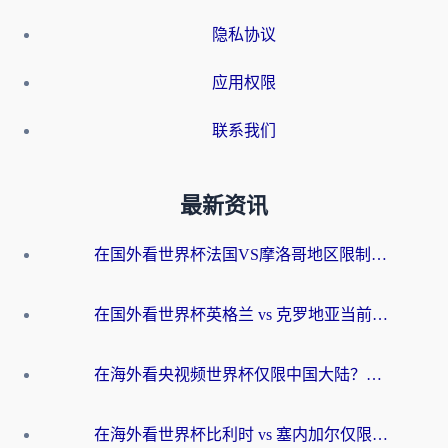
隐私协议
应用权限
联系我们
最新资讯
在国外看世界杯法国VS摩洛哥地区限制？这篇指南让你流畅看中文解说无压力
在国外看世界杯英格兰 vs 克罗地亚当前地区不可播放？这篇指南帮你搞定所有海外观赛难题
在海外看央视频世界杯仅限中国大陆？这篇指南帮你解锁中文解说+无卡顿直播
在海外看世界杯比利时 vs 塞内加尔仅限中国大陆？我找到了最流畅的中文解说之路