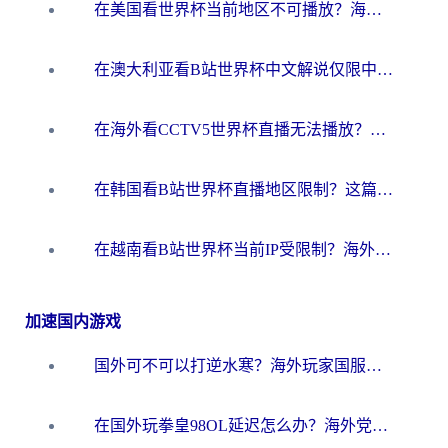
在美国看世界杯当前地区不可播放？海外党体育观赛终极指南来了！
在澳大利亚看B站世界杯中文解说仅限中国大陆？这篇指南帮你打破限制看遍赛事
在海外看CCTV5世界杯直播无法播放？这篇指南让你和国内球迷同步呐喊
在韩国看B站世界杯直播地区限制？这篇指南让你告别“当前地区不可播放”
在越南看B站世界杯当前IP受限制？海外党体育观赛终极指南来了
加速国内游戏
国外可不可以打逆水寒？海外玩家国服畅玩终极指南（附漫威荒野乱斗加速方案）
在国外玩拳皇98OL延迟怎么办？海外党亲测有效的低延迟指南