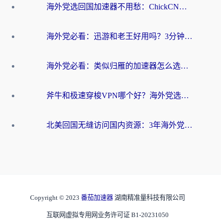
海外党选回国加速器不用愁：ChickCN和洞见哪个好？一篇搞定所有疑问
海外党必看：迅游和老王好用吗？3分钟选对加速国内网络的加速器
海外党必看：类似归雁的加速器怎么选？一篇搞定无缝访问国内资源
斧牛和极速穿梭VPN哪个好？海外党选回国加速器必看的真实对比与避坑指南
北美回国无缝访问国内资源：3年海外党亲测的加速器选择指南
Copyright © 2023
番茄加速器
湖南精准量科技有限公司
互联网虚拟专用网业务许可证 B1-20231050