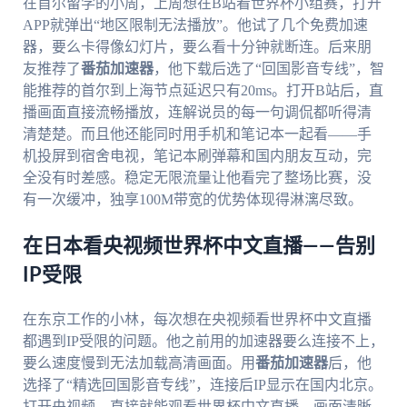
在首尔留学的小周，上周想在B站看世界杯小组赛，打开
APP就弹出“地区限制无法播放”。他试了几个免费加速
器，要么卡得像幻灯片，要么看十分钟就断连。后来朋
友推荐了
番茄加速器
，他下载后选了“回国影音专线”，智
能推荐的首尔到上海节点延迟只有20ms。打开B站后，直
播画面直接流畅播放，连解说员的每一句调侃都听得清
清楚楚。而且他还能同时用手机和笔记本一起看——手
机投屏到宿舍电视，笔记本刷弹幕和国内朋友互动，完
全没有时差感。稳定无限流量让他看完了整场比赛，没
有一次缓冲，独享100M带宽的优势体现得淋漓尽致。
在日本看央视频世界杯中文直播——告别
IP受限
在东京工作的小林，每次想在央视频看世界杯中文直播
都遇到IP受限的问题。他之前用的加速器要么连接不上，
要么速度慢到无法加载高清画面。用
番茄加速器
后，他
选择了“精选回国影音专线”，连接后IP显示在国内北京。
打开央视频，直接就能观看世界杯中文直播，画面清晰