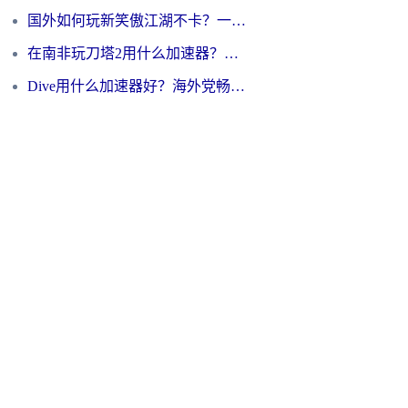
国外如何玩新笑傲江湖不卡？一份给海外游子的终极网络指南
在南非玩刀塔2用什么加速器？一份给海外游子的终极生存指南
Dive用什么加速器好？海外党畅玩国服游戏的终极避坑指南