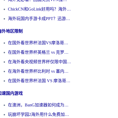
ChickCN和GoLink好用吗？海外党如何选对回国加速器
海外玩国内手游卡成PPT？迅游和奇游手游哪个好？一篇讲透回国加速器怎么选
海外地区限制
在国外看世界杯法国VS摩洛哥地区限制？这篇指南让你流畅看中文解说无压力
在国外看世界杯英格兰 vs 克罗地亚当前地区不可播放？这篇指南帮你搞定所有海外观赛难题
在海外看央视频世界杯仅限中国大陆？这篇指南帮你解锁中文解说+无卡顿直播
在海外看世界杯比利时 vs 塞内加尔仅限中国大陆？我找到了最流畅的中文解说之路
在国外看世界杯法国 VS 摩洛哥仅限中国大陆？海外党这样看中文解说赛事不卡顿
加速国内游戏
在澳洲，BanG加速器如何成为你国服游戏的“时光机”？
玩崩坏学园2海外用什么免费加速器好？2026海外党亲测国服游戏加速指南