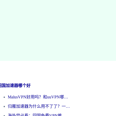
回国加速器哪个好
MalusVPN好用吗？和uuVPN哪个好？海外党无缝访问国内资源的真实对比与选择指南
归雁加速器为什么用不了了？一位海外游子的真实困惑与技术解答
海外党必看：回国免费VPN推荐？别踩坑！教你选对加速器无缝刷国内资源