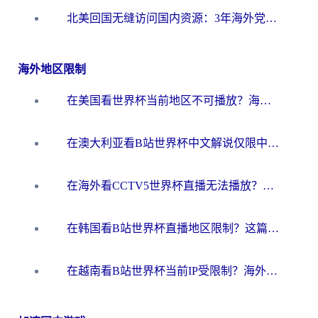
北美回国无缝访问国内资源：3年海外党亲测的加速器选择指南
海外地区限制
在美国看世界杯当前地区不可播放？海外党体育观赛终极指南来了！
在澳大利亚看B站世界杯中文解说仅限中国大陆？这篇指南帮你打破限制看遍赛事
在海外看CCTV5世界杯直播无法播放？这篇指南让你和国内球迷同步呐喊
在韩国看B站世界杯直播地区限制？这篇指南让你告别“当前地区不可播放”
在越南看B站世界杯当前IP受限制？海外党体育观赛终极指南来了