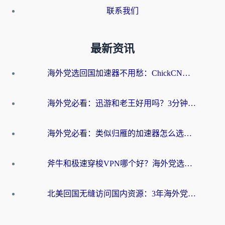
联系我们
最新资讯
海外党选回国加速器不用愁：ChickCN和洞见哪个好？一篇搞定所有疑问
海外党必看：迅游和老王好用吗？3分钟选对加速国内网络的加速器
海外党必看：类似归雁的加速器怎么选？一篇搞定无缝访问国内资源
斧牛和极速穿梭VPN哪个好？海外党选回国加速器必看的真实对比与避坑指南
北美回国无缝访问国内资源：3年海外党亲测的加速器选择指南