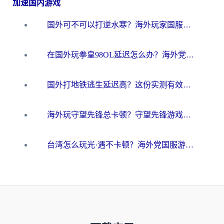
加速国内游戏
国外可不可以打逆水寒？海外玩家国服畅玩终极指南（附漫威荒野乱斗加速方案）
在国外玩拳皇98OL延迟怎么办？海外党亲测有效的低延迟指南
国外打地铁逃生延迟高？这份实测有效的低延迟指南帮你吃鸡
海外玩守望先锋总卡顿？守望先锋游戏加速器在哪里买&避坑指南（附欧洲非洲游戏实测）
台湾怎么玩光·遇不卡顿？海外党国服游戏加速终极攻略（附实测体验）