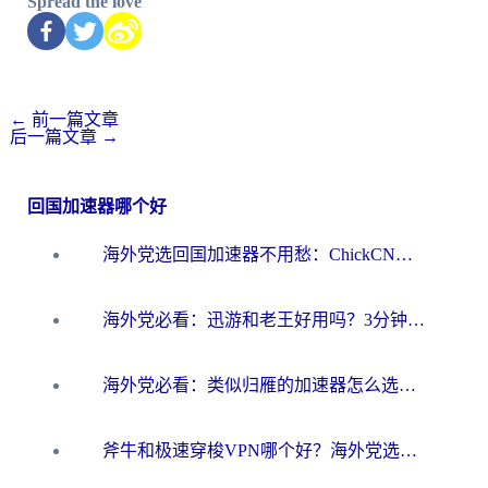
Spread the love
←
前一篇文章
后一篇文章
→
回国加速器哪个好
海外党选回国加速器不用愁：ChickCN和洞见哪个好？一篇搞定所有疑问
海外党必看：迅游和老王好用吗？3分钟选对加速国内网络的加速器
海外党必看：类似归雁的加速器怎么选？一篇搞定无缝访问国内资源
斧牛和极速穿梭VPN哪个好？海外党选回国加速器必看的真实对比与避坑指南