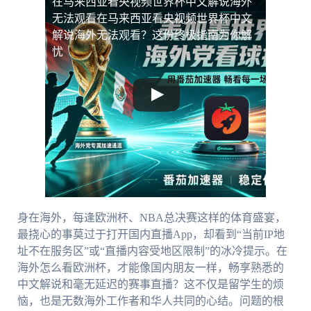
在马来西亚看央视频世界杯中文解说海外
无法观看
在马来西亚看央视频世界杯中文
解说海外无法观看？这份终极指南为你解
忧
身在海外，每逢欧洲杯、NBA总决赛这样的体育盛宴，
最挠心的事莫过于打开国内直播App，却看到“当前IP地
址不在服务区”或“直播内容受地区限制”的冰冷提示。在
海外怎么看欧洲杯，才能像国内朋友一样，畅享熟悉的
中文解说和毫无延迟的赛事直播？这不仅是留学生的烦
恼，也是无数海外工作者和华人共同的心结。问题的根