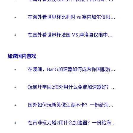
在海外看世界杯比利时 vs 塞内加尔仅限中国大陆？我找到了最流畅的中文解说之路
在国外看世界杯法国 VS 摩洛哥仅限中国大陆？海外党这样看中文解说赛事不卡顿
加速国内游戏
在澳洲，BanG加速器如何成为你国服游戏的“时光机”？
玩崩坏学园2海外用什么免费加速器好？2026海外党亲测国服游戏加速指南
国外如何玩新笑傲江湖不卡？一份给海外游子的终极网络指南
在南非玩刀塔2用什么加速器？一份给海外游子的终极生存指南