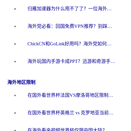
归雁加速器为什么用不了了？一位海外游子的真实困惑与技术解答
海外党必看：回国免费VPN推荐？别踩坑！教你选对加速器无缝刷国内资源
ChickCN和GoLink好用吗？海外党如何选对回国加速器
海外玩国内手游卡成PPT？迅游和奇游手游哪个好？一篇讲透回国加速器怎么选
海外地区限制
在国外看世界杯法国VS摩洛哥地区限制？这篇指南让你流畅看中文解说无压力
在国外看世界杯英格兰 vs 克罗地亚当前地区不可播放？这篇指南帮你搞定所有海外观赛难题
在海外看央视频世界杯仅限中国大陆？这篇指南帮你解锁中文解说+无卡顿直播