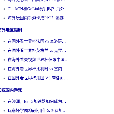
ChickCN和GoLink好用吗？海外党如何选对回国加速器
海外玩国内手游卡成PPT？迅游和奇游手游哪个好？一篇讲透回国加速器怎么选
海外地区限制
在国外看世界杯法国VS摩洛哥地区限制？这篇指南让你流畅看中文解说无压力
在国外看世界杯英格兰 vs 克罗地亚当前地区不可播放？这篇指南帮你搞定所有海外观赛难题
在海外看央视频世界杯仅限中国大陆？这篇指南帮你解锁中文解说+无卡顿直播
在海外看世界杯比利时 vs 塞内加尔仅限中国大陆？我找到了最流畅的中文解说之路
在国外看世界杯法国 VS 摩洛哥仅限中国大陆？海外党这样看中文解说赛事不卡顿
加速国内游戏
在澳洲，BanG加速器如何成为你国服游戏的“时光机”？
玩崩坏学园2海外用什么免费加速器好？2026海外党亲测国服游戏加速指南