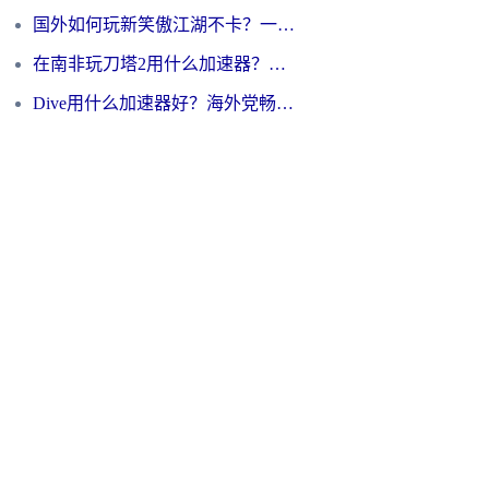
国外如何玩新笑傲江湖不卡？一份给海外游子的终极网络指南
在南非玩刀塔2用什么加速器？一份给海外游子的终极生存指南
Dive用什么加速器好？海外党畅玩国服游戏的终极避坑指南