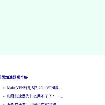
回国加速器哪个好
MalusVPN好用吗？和uuVPN哪个好？海外党无缝访问国内资源的真实对比与选择指南
归雁加速器为什么用不了了？一位海外游子的真实困惑与技术解答
海外党必看：回国免费VPN推荐？别踩坑！教你选对加速器无缝刷国内资源