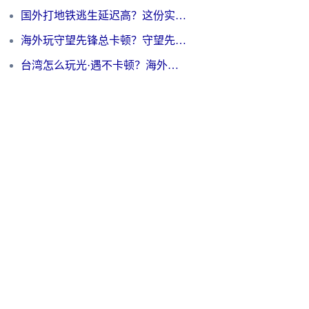
国外打地铁逃生延迟高？这份实测有效的低延迟指南帮你吃鸡
海外玩守望先锋总卡顿？守望先锋游戏加速器在哪里买&避坑指南（附欧洲非洲游戏实测）
台湾怎么玩光·遇不卡顿？海外党国服游戏加速终极攻略（附实测体验）