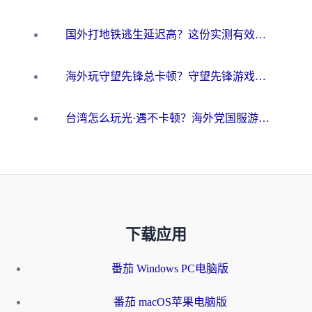
国外打地铁逃生延迟高？这份实测有效的低延迟指南帮你吃鸡
海外玩守望先锋总卡顿？守望先锋游戏加速器在哪里买&避坑指南（附欧洲非洲游戏实测）
台湾怎么玩光·遇不卡顿？海外党国服游戏加速终极攻略（附实测体验）
下载应用
番茄 Windows PC电脑版
番茄 macOS苹果电脑版