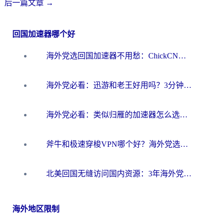
后一篇文章
→
回国加速器哪个好
海外党选回国加速器不用愁：ChickCN和洞见哪个好？一篇搞定所有疑问
海外党必看：迅游和老王好用吗？3分钟选对加速国内网络的加速器
海外党必看：类似归雁的加速器怎么选？一篇搞定无缝访问国内资源
斧牛和极速穿梭VPN哪个好？海外党选回国加速器必看的真实对比与避坑指南
北美回国无缝访问国内资源：3年海外党亲测的加速器选择指南
海外地区限制