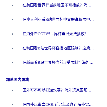
在美国看世界杯当前地区不可播放？海外党体育观赛终极指南来了！
在澳大利亚看B站世界杯中文解说仅限中国大陆？这篇指南帮你打破限制看遍赛事
在海外看CCTV5世界杯直播无法播放？这篇指南让你和国内球迷同步呐喊
在韩国看B站世界杯直播地区限制？这篇指南让你告别“当前地区不可播放”
在越南看B站世界杯当前IP受限制？海外党体育观赛终极指南来了
加速国内游戏
国外可不可以打逆水寒？海外玩家国服畅玩终极指南（附漫威荒野乱斗加速方案）
在国外玩拳皇98OL延迟怎么办？海外党亲测有效的低延迟指南