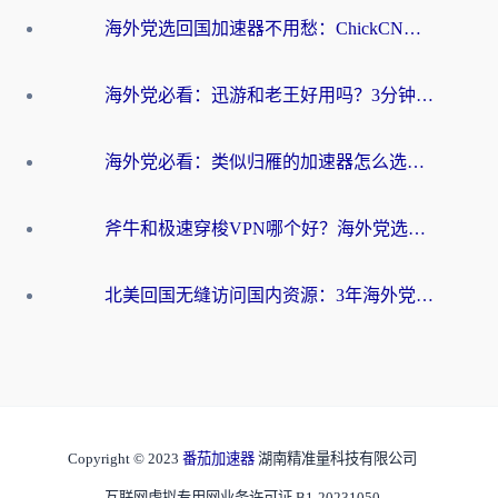
海外党选回国加速器不用愁：ChickCN和洞见哪个好？一篇搞定所有疑问
海外党必看：迅游和老王好用吗？3分钟选对加速国内网络的加速器
海外党必看：类似归雁的加速器怎么选？一篇搞定无缝访问国内资源
斧牛和极速穿梭VPN哪个好？海外党选回国加速器必看的真实对比与避坑指南
北美回国无缝访问国内资源：3年海外党亲测的加速器选择指南
Copyright © 2023
番茄加速器
湖南精准量科技有限公司
互联网虚拟专用网业务许可证 B1-20231050