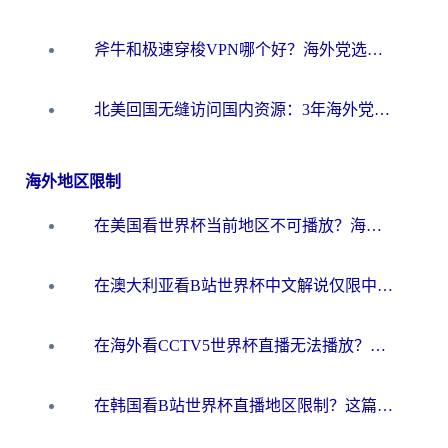
斧牛和极速穿梭VPN哪个好？海外党选回国加速器必看的真实对比与避坑指南
北美回国无缝访问国内资源：3年海外党亲测的加速器选择指南
海外地区限制
在美国看世界杯当前地区不可播放？海外党体育观赛终极指南来了！
在澳大利亚看B站世界杯中文解说仅限中国大陆？这篇指南帮你打破限制看遍赛事
在海外看CCTV5世界杯直播无法播放？这篇指南让你和国内球迷同步呐喊
在韩国看B站世界杯直播地区限制？这篇指南让你告别“当前地区不可播放”