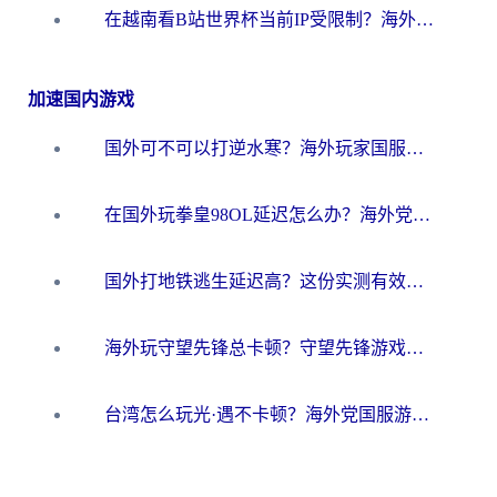
在越南看B站世界杯当前IP受限制？海外党体育观赛终极指南来了
加速国内游戏
国外可不可以打逆水寒？海外玩家国服畅玩终极指南（附漫威荒野乱斗加速方案）
在国外玩拳皇98OL延迟怎么办？海外党亲测有效的低延迟指南
国外打地铁逃生延迟高？这份实测有效的低延迟指南帮你吃鸡
海外玩守望先锋总卡顿？守望先锋游戏加速器在哪里买&避坑指南（附欧洲非洲游戏实测）
台湾怎么玩光·遇不卡顿？海外党国服游戏加速终极攻略（附实测体验）