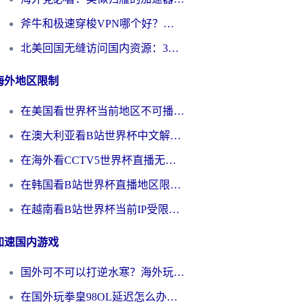
斧牛和极速穿梭VPN哪个好？海外党选回国加速器必看的真实对比与避坑指南
北美回国无缝访问国内资源：3年海外党亲测的加速器选择指南
海外地区限制
在美国看世界杯当前地区不可播放？海外党体育观赛终极指南来了！
在澳大利亚看B站世界杯中文解说仅限中国大陆？这篇指南帮你打破限制看遍赛事
在海外看CCTV5世界杯直播无法播放？这篇指南让你和国内球迷同步呐喊
在韩国看B站世界杯直播地区限制？这篇指南让你告别“当前地区不可播放”
在越南看B站世界杯当前IP受限制？海外党体育观赛终极指南来了
加速国内游戏
国外可不可以打逆水寒？海外玩家国服畅玩终极指南（附漫威荒野乱斗加速方案）
在国外玩拳皇98OL延迟怎么办？海外党亲测有效的低延迟指南