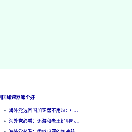
回国加速器哪个好
海外党选回国加速器不用愁：ChickCN和洞见哪个好？一篇搞定所有疑问
海外党必看：迅游和老王好用吗？3分钟选对加速国内网络的加速器
海外党必看：类似归雁的加速器怎么选？一篇搞定无缝访问国内资源