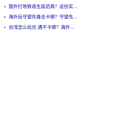
国外打地铁逃生延迟高？这份实测有效的低延迟指南帮你吃鸡
海外玩守望先锋总卡顿？守望先锋游戏加速器在哪里买&避坑指南（附欧洲非洲游戏实测）
台湾怎么玩光·遇不卡顿？海外党国服游戏加速终极攻略（附实测体验）