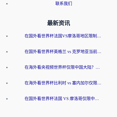
联系我们
最新资讯
在国外看世界杯法国VS摩洛哥地区限制？这篇指南让你流畅看中文解说无压力
在国外看世界杯英格兰 vs 克罗地亚当前地区不可播放？这篇指南帮你搞定所有海外观赛难题
在海外看央视频世界杯仅限中国大陆？这篇指南帮你解锁中文解说+无卡顿直播
在海外看世界杯比利时 vs 塞内加尔仅限中国大陆？我找到了最流畅的中文解说之路
在国外看世界杯法国 VS 摩洛哥仅限中国大陆？海外党这样看中文解说赛事不卡顿