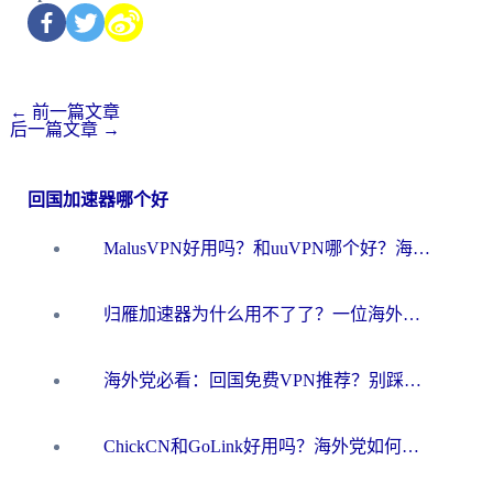
←
前一篇文章
后一篇文章
→
回国加速器哪个好
MalusVPN好用吗？和uuVPN哪个好？海外党无缝访问国内资源的真实对比与选择指南
归雁加速器为什么用不了了？一位海外游子的真实困惑与技术解答
海外党必看：回国免费VPN推荐？别踩坑！教你选对加速器无缝刷国内资源
ChickCN和GoLink好用吗？海外党如何选对回国加速器