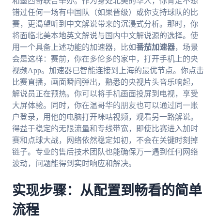
和墨西哥联合举办。作为身处北美的华人，你肯定不想
错过任何一场有中国队（如果晋级）或你支持球队的比
赛，更渴望听到中文解说带来的沉浸式分析。那时，你
将面临北美本地英文解说与国内中文解说源的选择。使
用一个具备上述功能的加速器，比如
番茄加速器
，场景
会是这样：赛前，你在多伦多的家中，打开手机上的央
视频App。加速器已智能连接到上海的最优节点。你点击
比赛直播，画面瞬间弹出，熟悉的央视片头音乐响起，
解说员正在预热。你可以将手机画面投屏到电视，享受
大屏体验。同时，你在温哥华的朋友也可以通过同一账
户登录，用他的电脑打开咪咕视频，观看另一路解说。
得益于稳定的无限流量和专线带宽，即使比赛进入加时
赛和点球大战，网络依然稳定如初，不会在关键时刻掉
链子。专业的售后技术团队也能确保万一遇到任何网络
波动，问题能得到实时响应和解决。
实现步骤：从配置到畅看的简单
流程