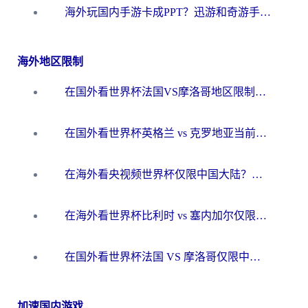
海外玩国内手游卡成PPT？迅游和奇游手游哪个好？一篇讲透回国加速器怎么选
海外地区限制
在国外看世界杯法国VS摩洛哥地区限制？这篇指南让你流畅看中文解说无压力
在国外看世界杯英格兰 vs 克罗地亚当前地区不可播放？这篇指南帮你搞定所有海外观赛难题
在海外看央视频世界杯仅限中国大陆？这篇指南帮你解锁中文解说+无卡顿直播
在海外看世界杯比利时 vs 塞内加尔仅限中国大陆？我找到了最流畅的中文解说之路
在国外看世界杯法国 VS 摩洛哥仅限中国大陆？海外党这样看中文解说赛事不卡顿
加速国内游戏