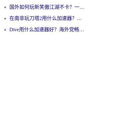
国外如何玩新笑傲江湖不卡？一份给海外游子的终极网络指南
在南非玩刀塔2用什么加速器？一份给海外游子的终极生存指南
Dive用什么加速器好？海外党畅玩国服游戏的终极避坑指南