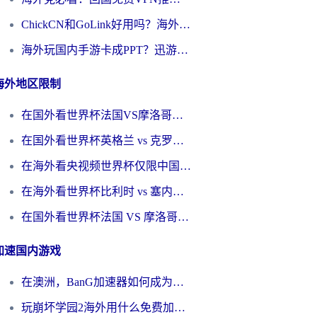
ChickCN和GoLink好用吗？海外党如何选对回国加速器
海外玩国内手游卡成PPT？迅游和奇游手游哪个好？一篇讲透回国加速器怎么选
海外地区限制
在国外看世界杯法国VS摩洛哥地区限制？这篇指南让你流畅看中文解说无压力
在国外看世界杯英格兰 vs 克罗地亚当前地区不可播放？这篇指南帮你搞定所有海外观赛难题
在海外看央视频世界杯仅限中国大陆？这篇指南帮你解锁中文解说+无卡顿直播
在海外看世界杯比利时 vs 塞内加尔仅限中国大陆？我找到了最流畅的中文解说之路
在国外看世界杯法国 VS 摩洛哥仅限中国大陆？海外党这样看中文解说赛事不卡顿
加速国内游戏
在澳洲，BanG加速器如何成为你国服游戏的“时光机”？
玩崩坏学园2海外用什么免费加速器好？2026海外党亲测国服游戏加速指南