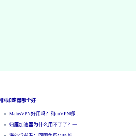
回国加速器哪个好
MalusVPN好用吗？和uuVPN哪个好？海外党无缝访问国内资源的真实对比与选择指南
归雁加速器为什么用不了了？一位海外游子的真实困惑与技术解答
海外党必看：回国免费VPN推荐？别踩坑！教你选对加速器无缝刷国内资源