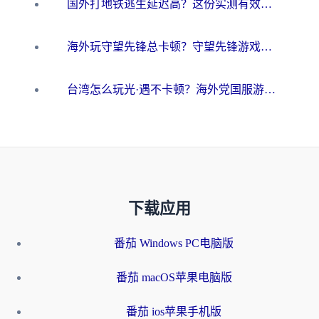
国外打地铁逃生延迟高？这份实测有效的低延迟指南帮你吃鸡
海外玩守望先锋总卡顿？守望先锋游戏加速器在哪里买&避坑指南（附欧洲非洲游戏实测）
台湾怎么玩光·遇不卡顿？海外党国服游戏加速终极攻略（附实测体验）
下载应用
番茄 Windows PC电脑版
番茄 macOS苹果电脑版
番茄 ios苹果手机版