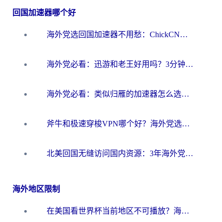
回国加速器哪个好
海外党选回国加速器不用愁：ChickCN和洞见哪个好？一篇搞定所有疑问
海外党必看：迅游和老王好用吗？3分钟选对加速国内网络的加速器
海外党必看：类似归雁的加速器怎么选？一篇搞定无缝访问国内资源
斧牛和极速穿梭VPN哪个好？海外党选回国加速器必看的真实对比与避坑指南
北美回国无缝访问国内资源：3年海外党亲测的加速器选择指南
海外地区限制
在美国看世界杯当前地区不可播放？海外党体育观赛终极指南来了！