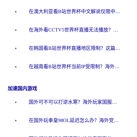
在澳大利亚看B站世界杯中文解说仅限中国大陆？这篇指南帮你打破限制看遍赛事
在海外看CCTV5世界杯直播无法播放？这篇指南让你和国内球迷同步呐喊
在韩国看B站世界杯直播地区限制？这篇指南让你告别“当前地区不可播放”
在越南看B站世界杯当前IP受限制？海外党体育观赛终极指南来了
加速国内游戏
国外可不可以打逆水寒？海外玩家国服畅玩终极指南（附漫威荒野乱斗加速方案）
在国外玩拳皇98OL延迟怎么办？海外党亲测有效的低延迟指南