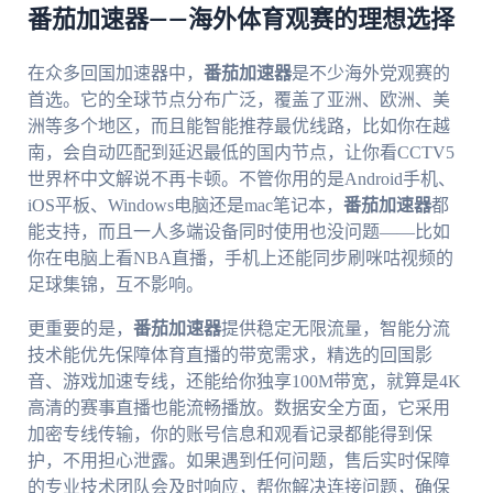
番茄加速器——海外体育观赛的理想选择
在众多回国加速器中，
番茄加速器
是不少海外党观赛的
首选。它的全球节点分布广泛，覆盖了亚洲、欧洲、美
洲等多个地区，而且能智能推荐最优线路，比如你在越
南，会自动匹配到延迟最低的国内节点，让你看CCTV5
世界杯中文解说不再卡顿。不管你用的是Android手机、
iOS平板、Windows电脑还是mac笔记本，
番茄加速器
都
能支持，而且一人多端设备同时使用也没问题——比如
你在电脑上看NBA直播，手机上还能同步刷咪咕视频的
足球集锦，互不影响。
更重要的是，
番茄加速器
提供稳定无限流量，智能分流
技术能优先保障体育直播的带宽需求，精选的回国影
音、游戏加速专线，还能给你独享100M带宽，就算是4K
高清的赛事直播也能流畅播放。数据安全方面，它采用
加密专线传输，你的账号信息和观看记录都能得到保
护，不用担心泄露。如果遇到任何问题，售后实时保障
的专业技术团队会及时响应，帮你解决连接问题，确保