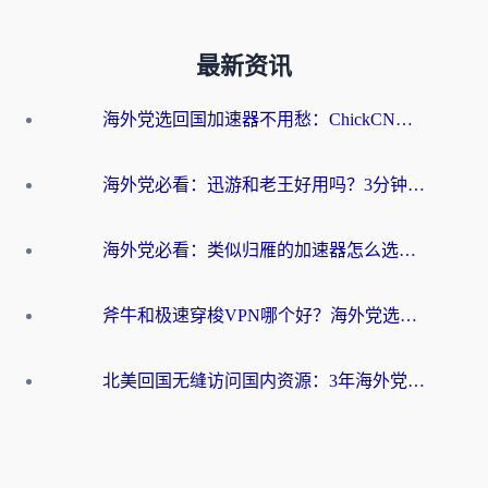
最新资讯
海外党选回国加速器不用愁：ChickCN和洞见哪个好？一篇搞定所有疑问
海外党必看：迅游和老王好用吗？3分钟选对加速国内网络的加速器
海外党必看：类似归雁的加速器怎么选？一篇搞定无缝访问国内资源
斧牛和极速穿梭VPN哪个好？海外党选回国加速器必看的真实对比与避坑指南
北美回国无缝访问国内资源：3年海外党亲测的加速器选择指南