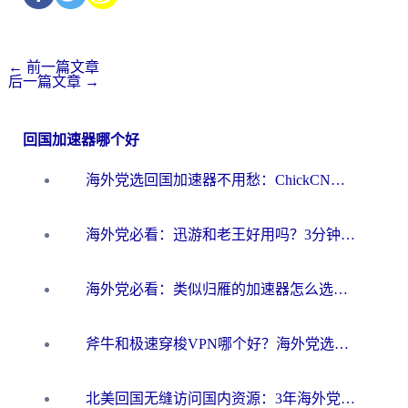
←
前一篇文章
后一篇文章
→
回国加速器哪个好
海外党选回国加速器不用愁：ChickCN和洞见哪个好？一篇搞定所有疑问
海外党必看：迅游和老王好用吗？3分钟选对加速国内网络的加速器
海外党必看：类似归雁的加速器怎么选？一篇搞定无缝访问国内资源
斧牛和极速穿梭VPN哪个好？海外党选回国加速器必看的真实对比与避坑指南
北美回国无缝访问国内资源：3年海外党亲测的加速器选择指南