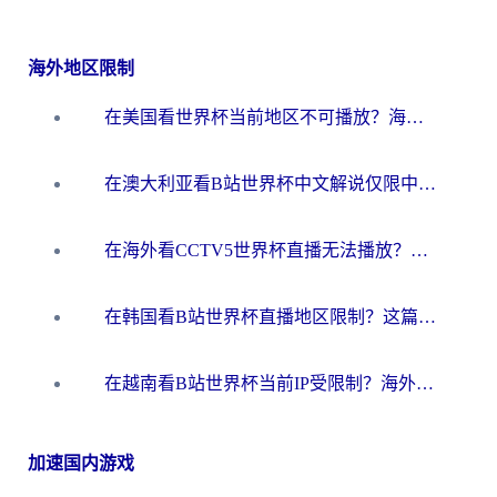
海外地区限制
在美国看世界杯当前地区不可播放？海外党体育观赛终极指南来了！
在澳大利亚看B站世界杯中文解说仅限中国大陆？这篇指南帮你打破限制看遍赛事
在海外看CCTV5世界杯直播无法播放？这篇指南让你和国内球迷同步呐喊
在韩国看B站世界杯直播地区限制？这篇指南让你告别“当前地区不可播放”
在越南看B站世界杯当前IP受限制？海外党体育观赛终极指南来了
加速国内游戏