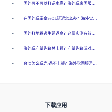
国外可不可以打逆水寒？海外玩家国服畅玩终极指南（附漫威荒野乱斗加速方案）
在国外玩拳皇98OL延迟怎么办？海外党亲测有效的低延迟指南
国外打地铁逃生延迟高？这份实测有效的低延迟指南帮你吃鸡
海外玩守望先锋总卡顿？守望先锋游戏加速器在哪里买&避坑指南（附欧洲非洲游戏实测）
台湾怎么玩光·遇不卡顿？海外党国服游戏加速终极攻略（附实测体验）
下载应用