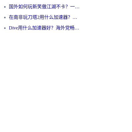
国外如何玩新笑傲江湖不卡？一份给海外游子的终极网络指南
在南非玩刀塔2用什么加速器？一份给海外游子的终极生存指南
Dive用什么加速器好？海外党畅玩国服游戏的终极避坑指南