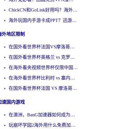
ChickCN和GoLink好用吗？海外党如何选对回国加速器
海外玩国内手游卡成PPT？迅游和奇游手游哪个好？一篇讲透回国加速器怎么选
海外地区限制
在国外看世界杯法国VS摩洛哥地区限制？这篇指南让你流畅看中文解说无压力
在国外看世界杯英格兰 vs 克罗地亚当前地区不可播放？这篇指南帮你搞定所有海外观赛难题
在海外看央视频世界杯仅限中国大陆？这篇指南帮你解锁中文解说+无卡顿直播
在海外看世界杯比利时 vs 塞内加尔仅限中国大陆？我找到了最流畅的中文解说之路
在国外看世界杯法国 VS 摩洛哥仅限中国大陆？海外党这样看中文解说赛事不卡顿
加速国内游戏
在澳洲，BanG加速器如何成为你国服游戏的“时光机”？
玩崩坏学园2海外用什么免费加速器好？2026海外党亲测国服游戏加速指南