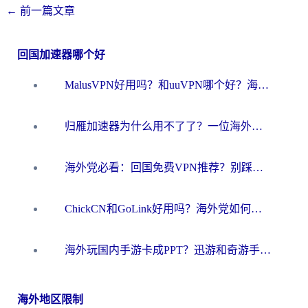
←
前一篇文章
回国加速器哪个好
MalusVPN好用吗？和uuVPN哪个好？海外党无缝访问国内资源的真实对比与选择指南
归雁加速器为什么用不了了？一位海外游子的真实困惑与技术解答
海外党必看：回国免费VPN推荐？别踩坑！教你选对加速器无缝刷国内资源
ChickCN和GoLink好用吗？海外党如何选对回国加速器
海外玩国内手游卡成PPT？迅游和奇游手游哪个好？一篇讲透回国加速器怎么选
海外地区限制