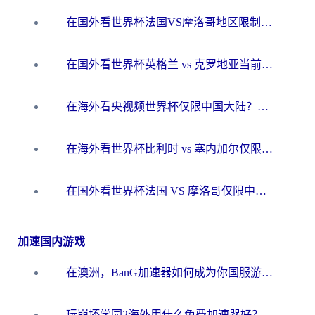
在国外看世界杯法国VS摩洛哥地区限制？这篇指南让你流畅看中文解说无压力
在国外看世界杯英格兰 vs 克罗地亚当前地区不可播放？这篇指南帮你搞定所有海外观赛难题
在海外看央视频世界杯仅限中国大陆？这篇指南帮你解锁中文解说+无卡顿直播
在海外看世界杯比利时 vs 塞内加尔仅限中国大陆？我找到了最流畅的中文解说之路
在国外看世界杯法国 VS 摩洛哥仅限中国大陆？海外党这样看中文解说赛事不卡顿
加速国内游戏
在澳洲，BanG加速器如何成为你国服游戏的“时光机”？
玩崩坏学园2海外用什么免费加速器好？2026海外党亲测国服游戏加速指南