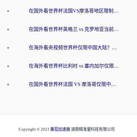
在国外看世界杯法国VS摩洛哥地区限制？这篇指南让你流畅看中文解说无压力
在国外看世界杯英格兰 vs 克罗地亚当前地区不可播放？这篇指南帮你搞定所有海外观赛难题
在海外看央视频世界杯仅限中国大陆？这篇指南帮你解锁中文解说+无卡顿直播
在海外看世界杯比利时 vs 塞内加尔仅限中国大陆？我找到了最流畅的中文解说之路
在国外看世界杯法国 VS 摩洛哥仅限中国大陆？海外党这样看中文解说赛事不卡顿
Copyright © 2023
番茄加速器
湖南精准量科技有限公司