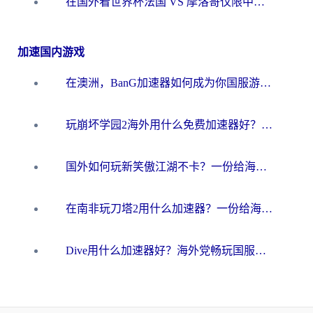
在国外看世界杯法国 VS 摩洛哥仅限中国大陆？海外党这样看中文解说赛事不卡顿
加速国内游戏
在澳洲，BanG加速器如何成为你国服游戏的“时光机”？
玩崩坏学园2海外用什么免费加速器好？2026海外党亲测国服游戏加速指南
国外如何玩新笑傲江湖不卡？一份给海外游子的终极网络指南
在南非玩刀塔2用什么加速器？一份给海外游子的终极生存指南
Dive用什么加速器好？海外党畅玩国服游戏的终极避坑指南