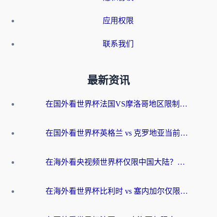
应用权限
联系我们
最新资讯
在国外看世界杯法国VS摩洛哥地区限制？这篇指南让你流畅看中文解说无压力
在国外看世界杯英格兰 vs 克罗地亚当前地区不可播放？这篇指南帮你搞定所有海外观赛难题
在海外看央视频世界杯仅限中国大陆？这篇指南帮你解锁中文解说+无卡顿直播
在海外看世界杯比利时 vs 塞内加尔仅限中国大陆？我找到了最流畅的中文解说之路