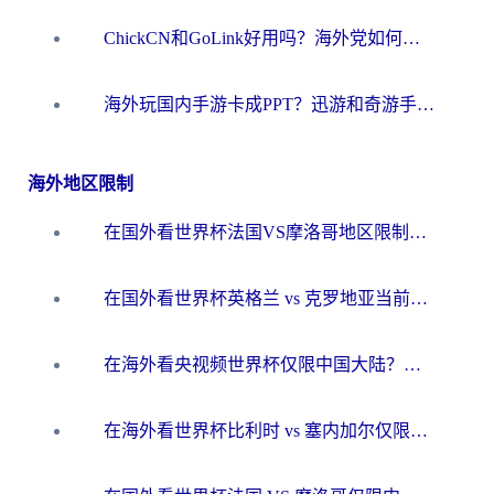
ChickCN和GoLink好用吗？海外党如何选对回国加速器
海外玩国内手游卡成PPT？迅游和奇游手游哪个好？一篇讲透回国加速器怎么选
海外地区限制
在国外看世界杯法国VS摩洛哥地区限制？这篇指南让你流畅看中文解说无压力
在国外看世界杯英格兰 vs 克罗地亚当前地区不可播放？这篇指南帮你搞定所有海外观赛难题
在海外看央视频世界杯仅限中国大陆？这篇指南帮你解锁中文解说+无卡顿直播
在海外看世界杯比利时 vs 塞内加尔仅限中国大陆？我找到了最流畅的中文解说之路