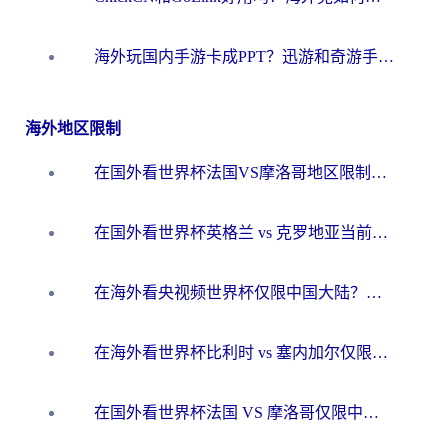
海外玩国内手游卡成PPT？迅游和奇游手游哪个好？一篇讲透回国加速器怎么选
海外地区限制
在国外看世界杯法国VS摩洛哥地区限制？这篇指南让你流畅看中文解说无压力
在国外看世界杯英格兰 vs 克罗地亚当前地区不可播放？这篇指南帮你搞定所有海外观赛难题
在海外看央视频世界杯仅限中国大陆？这篇指南帮你解锁中文解说+无卡顿直播
在海外看世界杯比利时 vs 塞内加尔仅限中国大陆？我找到了最流畅的中文解说之路
在国外看世界杯法国 VS 摩洛哥仅限中国大陆？海外党这样看中文解说赛事不卡顿