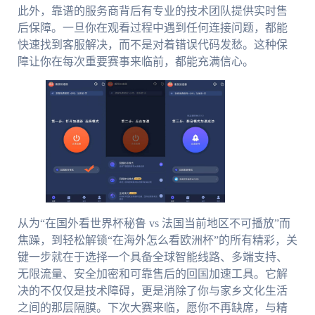
此外，靠谱的服务商背后有专业的技术团队提供实时售
后保障。一旦你在观看过程中遇到任何连接问题，都能
快速找到客服解决，而不是对着错误代码发愁。这种保
障让你在每次重要赛事来临前，都能充满信心。
从为“在国外看世界杯秘鲁 vs 法国当前地区不可播放”而
焦躁，到轻松解锁“在海外怎么看欧洲杯”的所有精彩，关
键一步就在于选择一个具备全球智能线路、多端支持、
无限流量、安全加密和可靠售后的回国加速工具。它解
决的不仅仅是技术障碍，更是消除了你与家乡文化生活
之间的那层隔膜。下次大赛来临，愿你不再缺席，与精