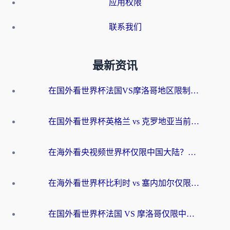
应用权限
联系我们
最新资讯
在国外看世界杯法国VS摩洛哥地区限制？这篇指南让你流畅看中文解说无压力
在国外看世界杯英格兰 vs 克罗地亚当前地区不可播放？这篇指南帮你搞定所有海外观赛难题
在海外看央视频世界杯仅限中国大陆？这篇指南帮你解锁中文解说+无卡顿直播
在海外看世界杯比利时 vs 塞内加尔仅限中国大陆？我找到了最流畅的中文解说之路
在国外看世界杯法国 VS 摩洛哥仅限中国大陆？海外党这样看中文解说赛事不卡顿