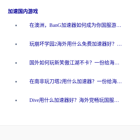
加速国内游戏
在澳洲，BanG加速器如何成为你国服游戏的“时光机”？
玩崩坏学园2海外用什么免费加速器好？2026海外党亲测国服游戏加速指南
国外如何玩新笑傲江湖不卡？一份给海外游子的终极网络指南
在南非玩刀塔2用什么加速器？一份给海外游子的终极生存指南
Dive用什么加速器好？海外党畅玩国服游戏的终极避坑指南