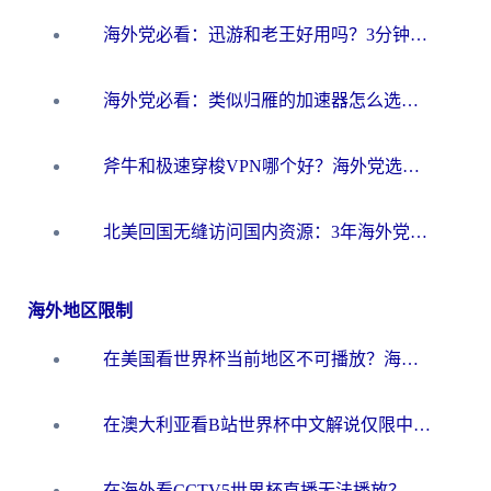
海外党必看：迅游和老王好用吗？3分钟选对加速国内网络的加速器
海外党必看：类似归雁的加速器怎么选？一篇搞定无缝访问国内资源
斧牛和极速穿梭VPN哪个好？海外党选回国加速器必看的真实对比与避坑指南
北美回国无缝访问国内资源：3年海外党亲测的加速器选择指南
海外地区限制
在美国看世界杯当前地区不可播放？海外党体育观赛终极指南来了！
在澳大利亚看B站世界杯中文解说仅限中国大陆？这篇指南帮你打破限制看遍赛事
在海外看CCTV5世界杯直播无法播放？这篇指南让你和国内球迷同步呐喊