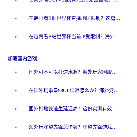
在韩国看B站世界杯直播地区限制？这篇指南让你告别“当前地区不可播放”
在越南看B站世界杯当前IP受限制？海外党体育观赛终极指南来了
加速国内游戏
国外可不可以打逆水寒？海外玩家国服畅玩终极指南（附漫威荒野乱斗加速方案）
在国外玩拳皇98OL延迟怎么办？海外党亲测有效的低延迟指南
国外打地铁逃生延迟高？这份实测有效的低延迟指南帮你吃鸡
海外玩守望先锋总卡顿？守望先锋游戏加速器在哪里买&避坑指南（附欧洲非洲游戏实测）