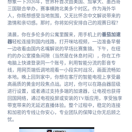
想象一下2026年，世界杯首次由美国、加拿大、墨西哥
三国联合举办，赛事横跨北美多个时区。作为海外华
人，你既想感受当地氛围，又无比怀念中文解说带来的
激情和亲切感。那时，你将如何安排自己的观赛日程？
清晨，你在多伦多的公寓里醒来，用手机上的
番茄加速
器
轻松连接到国内线路，打开咪咕视频，一边准备早餐
一边收看由国内名嘴解说的早场比赛集锦。下午，在纽
约的办公室摸鱼间隙（当然是在休息时间），你在工作
电脑上快速登录同一个账号，利用智能分流的影音专
线，用网页端低调地观看一小段实时战况，画面流畅如
本地。晚上回到家中，你想在客厅的智能电视上享受最
高画质的黄金时段焦点战。这时，你可以在路由器层级
进行设置，或者通过支持多端的加速器，让电视也获得
回国网络，通过电视投屏或安装的TV版应用，享受独享
带宽带来的无延迟直播体验。整个过程中，稳定的连接
和加密的专线让你安心，专业团队的保障让你无后顾之
忧。