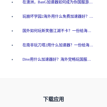
在澳洲，BanG加速器如何成为你国服游戏的“时光机”？
玩崩坏学园2海外用什么免费加速器好？2026海外党亲测国服游戏加速指南
国外如何玩新笑傲江湖不卡？一份给海外游子的终极网络指南
在南非玩刀塔2用什么加速器？一份给海外游子的终极生存指南
Dive用什么加速器好？海外党畅玩国服游戏的终极避坑指南
下载应用