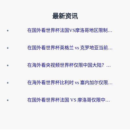
最新资讯
在国外看世界杯法国VS摩洛哥地区限制？这篇指南让你流畅看中文解说无压力
在国外看世界杯英格兰 vs 克罗地亚当前地区不可播放？这篇指南帮你搞定所有海外观赛难题
在海外看央视频世界杯仅限中国大陆？这篇指南帮你解锁中文解说+无卡顿直播
在海外看世界杯比利时 vs 塞内加尔仅限中国大陆？我找到了最流畅的中文解说之路
在国外看世界杯法国 VS 摩洛哥仅限中国大陆？海外党这样看中文解说赛事不卡顿