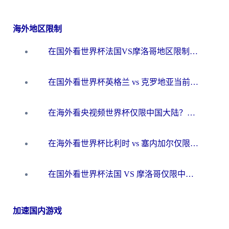
海外地区限制
在国外看世界杯法国VS摩洛哥地区限制？这篇指南让你流畅看中文解说无压力
在国外看世界杯英格兰 vs 克罗地亚当前地区不可播放？这篇指南帮你搞定所有海外观赛难题
在海外看央视频世界杯仅限中国大陆？这篇指南帮你解锁中文解说+无卡顿直播
在海外看世界杯比利时 vs 塞内加尔仅限中国大陆？我找到了最流畅的中文解说之路
在国外看世界杯法国 VS 摩洛哥仅限中国大陆？海外党这样看中文解说赛事不卡顿
加速国内游戏