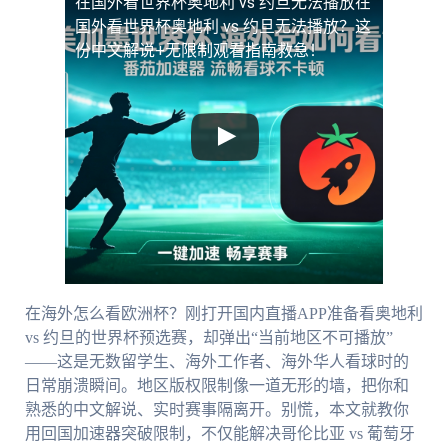
在国外看世界杯奥地利 vs 约旦无法播放
在
国外看世界杯奥地利 vs 约旦无法播放？这
份中文解说+无限制观看指南救急！
在海外怎么看欧洲杯？刚打开国内直播APP准备看奥地利
vs 约旦的世界杯预选赛，却弹出“当前地区不可播放”
——这是无数留学生、海外工作者、海外华人看球时的
日常崩溃瞬间。地区版权限制像一道无形的墙，把你和
熟悉的中文解说、实时赛事隔离开。别慌，本文就教你
用回国加速器突破限制，不仅能解决哥伦比亚 vs 葡萄牙