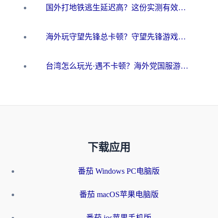
国外打地铁逃生延迟高？这份实测有效的低延迟指南帮你吃鸡
海外玩守望先锋总卡顿？守望先锋游戏加速器在哪里买&避坑指南（附欧洲非洲游戏实测）
台湾怎么玩光·遇不卡顿？海外党国服游戏加速终极攻略（附实测体验）
下载应用
番茄 Windows PC电脑版
番茄 macOS苹果电脑版
番茄 ios苹果手机版