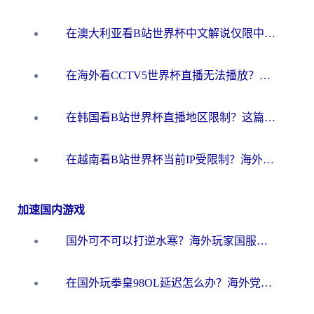
在澳大利亚看B站世界杯中文解说仅限中国大陆？这篇指南帮你打破限制看遍赛事
在海外看CCTV5世界杯直播无法播放？这篇指南让你和国内球迷同步呐喊
在韩国看B站世界杯直播地区限制？这篇指南让你告别“当前地区不可播放”
在越南看B站世界杯当前IP受限制？海外党体育观赛终极指南来了
加速国内游戏
国外可不可以打逆水寒？海外玩家国服畅玩终极指南（附漫威荒野乱斗加速方案）
在国外玩拳皇98OL延迟怎么办？海外党亲测有效的低延迟指南