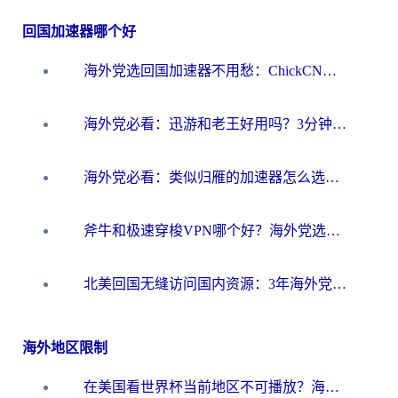
回国加速器哪个好
海外党选回国加速器不用愁：ChickCN和洞见哪个好？一篇搞定所有疑问
海外党必看：迅游和老王好用吗？3分钟选对加速国内网络的加速器
海外党必看：类似归雁的加速器怎么选？一篇搞定无缝访问国内资源
斧牛和极速穿梭VPN哪个好？海外党选回国加速器必看的真实对比与避坑指南
北美回国无缝访问国内资源：3年海外党亲测的加速器选择指南
海外地区限制
在美国看世界杯当前地区不可播放？海外党体育观赛终极指南来了！