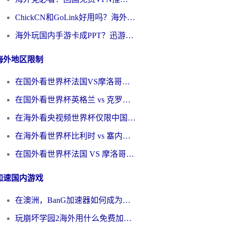
ChickCN和GoLink好用吗？海外党如何选对回国加速器
海外玩国内手游卡成PPT？迅游和奇游手游哪个好？一篇讲透回国加速器怎么选
海外地区限制
在国外看世界杯法国VS摩洛哥地区限制？这篇指南让你流畅看中文解说无压力
在国外看世界杯英格兰 vs 克罗地亚当前地区不可播放？这篇指南帮你搞定所有海外观赛难题
在海外看央视频世界杯仅限中国大陆？这篇指南帮你解锁中文解说+无卡顿直播
在海外看世界杯比利时 vs 塞内加尔仅限中国大陆？我找到了最流畅的中文解说之路
在国外看世界杯法国 VS 摩洛哥仅限中国大陆？海外党这样看中文解说赛事不卡顿
加速国内游戏
在澳洲，BanG加速器如何成为你国服游戏的“时光机”？
玩崩坏学园2海外用什么免费加速器好？2026海外党亲测国服游戏加速指南