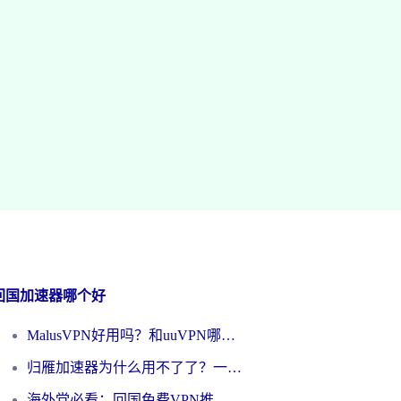
回国加速器哪个好
MalusVPN好用吗？和uuVPN哪个好？海外党无缝访问国内资源的真实对比与选择指南
归雁加速器为什么用不了了？一位海外游子的真实困惑与技术解答
海外党必看：回国免费VPN推荐？别踩坑！教你选对加速器无缝刷国内资源