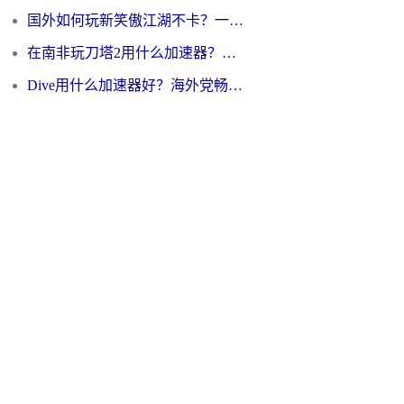
国外如何玩新笑傲江湖不卡？一份给海外游子的终极网络指南
在南非玩刀塔2用什么加速器？一份给海外游子的终极生存指南
Dive用什么加速器好？海外党畅玩国服游戏的终极避坑指南