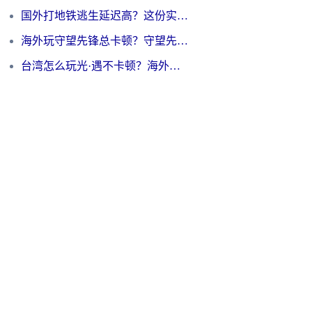
国外打地铁逃生延迟高？这份实测有效的低延迟指南帮你吃鸡
海外玩守望先锋总卡顿？守望先锋游戏加速器在哪里买&避坑指南（附欧洲非洲游戏实测）
台湾怎么玩光·遇不卡顿？海外党国服游戏加速终极攻略（附实测体验）