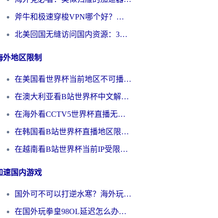
斧牛和极速穿梭VPN哪个好？海外党选回国加速器必看的真实对比与避坑指南
北美回国无缝访问国内资源：3年海外党亲测的加速器选择指南
海外地区限制
在美国看世界杯当前地区不可播放？海外党体育观赛终极指南来了！
在澳大利亚看B站世界杯中文解说仅限中国大陆？这篇指南帮你打破限制看遍赛事
在海外看CCTV5世界杯直播无法播放？这篇指南让你和国内球迷同步呐喊
在韩国看B站世界杯直播地区限制？这篇指南让你告别“当前地区不可播放”
在越南看B站世界杯当前IP受限制？海外党体育观赛终极指南来了
加速国内游戏
国外可不可以打逆水寒？海外玩家国服畅玩终极指南（附漫威荒野乱斗加速方案）
在国外玩拳皇98OL延迟怎么办？海外党亲测有效的低延迟指南