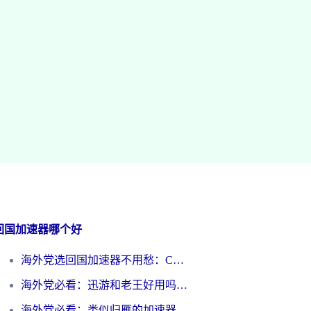
回国加速器哪个好
海外党选回国加速器不用愁：ChickCN和洞见哪个好？一篇搞定所有疑问
海外党必看：迅游和老王好用吗？3分钟选对加速国内网络的加速器
海外党必看：类似归雁的加速器怎么选？一篇搞定无缝访问国内资源