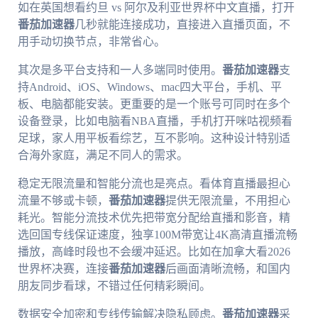
如在英国想看约旦 vs 阿尔及利亚世界杯中文直播，打开
番茄加速器
几秒就能连接成功，直接进入直播页面，不
用手动切换节点，非常省心。
其次是多平台支持和一人多端同时使用。
番茄加速器
支
持Android、iOS、Windows、mac四大平台，手机、平
板、电脑都能安装。更重要的是一个账号可同时在多个
设备登录，比如电脑看NBA直播，手机打开咪咕视频看
足球，家人用平板看综艺，互不影响。这种设计特别适
合海外家庭，满足不同人的需求。
稳定无限流量和智能分流也是亮点。看体育直播最担心
流量不够或卡顿，
番茄加速器
提供无限流量，不用担心
耗光。智能分流技术优先把带宽分配给直播和影音，精
选回国专线保证速度，独享100M带宽让4K高清直播流畅
播放，高峰时段也不会缓冲延迟。比如在加拿大看2026
世界杯决赛，连接
番茄加速器
后画面清晰流畅，和国内
朋友同步看球，不错过任何精彩瞬间。
数据安全加密和专线传输解决隐私顾虑。
番茄加速器
采