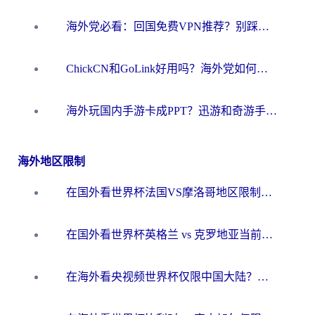
海外党必看：回国免费VPN推荐？别踩坑！教你选对加速器无缝刷国内资源
ChickCN和GoLink好用吗？海外党如何选对回国加速器
海外玩国内手游卡成PPT？迅游和奇游手游哪个好？一篇讲透回国加速器怎么选
海外地区限制
在国外看世界杯法国VS摩洛哥地区限制？这篇指南让你流畅看中文解说无压力
在国外看世界杯英格兰 vs 克罗地亚当前地区不可播放？这篇指南帮你搞定所有海外观赛难题
在海外看央视频世界杯仅限中国大陆？这篇指南帮你解锁中文解说+无卡顿直播