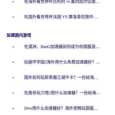
在海外看世界杯比利时 vs 塞内加尔仅限中国大陆？我找到了最流畅的中文解说之路
在国外看世界杯法国 VS 摩洛哥仅限中国大陆？海外党这样看中文解说赛事不卡顿
加速国内游戏
在澳洲，BanG加速器如何成为你国服游戏的“时光机”？
玩崩坏学园2海外用什么免费加速器好？2026海外党亲测国服游戏加速指南
国外如何玩新笑傲江湖不卡？一份给海外游子的终极网络指南
在南非玩刀塔2用什么加速器？一份给海外游子的终极生存指南
Dive用什么加速器好？海外党畅玩国服游戏的终极避坑指南