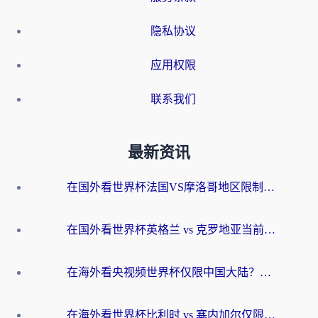
隐私协议
应用权限
联系我们
最新资讯
在国外看世界杯法国VS摩洛哥地区限制？这篇指南让你流畅看中文解说无压力
在国外看世界杯英格兰 vs 克罗地亚当前地区不可播放？这篇指南帮你搞定所有海外观赛难题
在海外看央视频世界杯仅限中国大陆？这篇指南帮你解锁中文解说+无卡顿直播
在海外看世界杯比利时 vs 塞内加尔仅限中国大陆？我找到了最流畅的中文解说之路