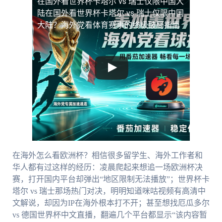
在国外看世界杯卡塔尔 vs 瑞士仅限中国大
陆
在国外看世界杯卡塔尔 vs 瑞士仅限中国
大陆？海外党看体育赛事的终极破局指南
在海外怎么看欧洲杯？相信很多留学生、海外工作者和
华人都有过这样的经历：凌晨爬起来想追一场欧洲杯决
赛，打开国内平台却弹出“地区限制无法播放”；世界杯卡
塔尔 vs 瑞士那场热门对决，明明知道咪咕视频有高清中
文解说，却因为IP在海外根本打不开；甚至想找厄瓜多尔
vs 德国世界杯中文直播，翻遍几个平台都显示“该内容暂