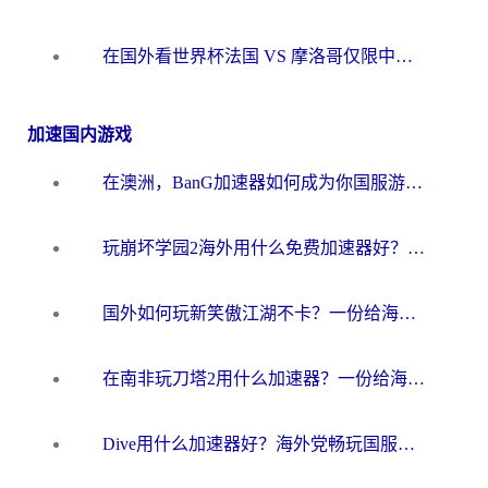
在国外看世界杯法国 VS 摩洛哥仅限中国大陆？海外党这样看中文解说赛事不卡顿
加速国内游戏
在澳洲，BanG加速器如何成为你国服游戏的“时光机”？
玩崩坏学园2海外用什么免费加速器好？2026海外党亲测国服游戏加速指南
国外如何玩新笑傲江湖不卡？一份给海外游子的终极网络指南
在南非玩刀塔2用什么加速器？一份给海外游子的终极生存指南
Dive用什么加速器好？海外党畅玩国服游戏的终极避坑指南