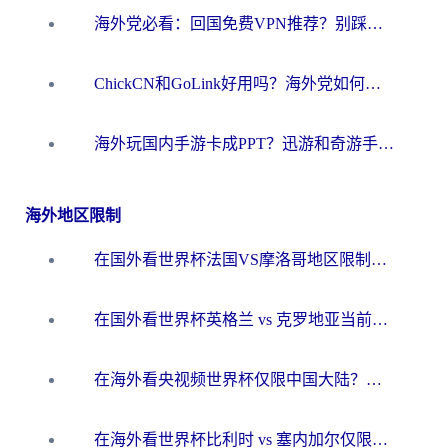
海外党必看：回国免费VPN推荐？别踩坑！教你选对加速器无缝刷国内资源
ChickCN和GoLink好用吗？海外党如何选对回国加速器
海外玩国内手游卡成PPT？迅游和奇游手游哪个好？一篇讲透回国加速器怎么选
海外地区限制
在国外看世界杯法国VS摩洛哥地区限制？这篇指南让你流畅看中文解说无压力
在国外看世界杯英格兰 vs 克罗地亚当前地区不可播放？这篇指南帮你搞定所有海外观赛难题
在海外看央视频世界杯仅限中国大陆？这篇指南帮你解锁中文解说+无卡顿直播
在海外看世界杯比利时 vs 塞内加尔仅限中国大陆？我找到了最流畅的中文解说之路