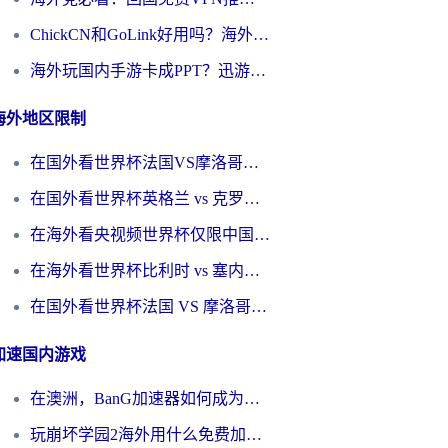
ChickCN和GoLink好用吗？海外党如何选对回国加速器
海外玩国内手游卡成PPT？迅游和奇游手游哪个好？一篇讲透回国加速器怎么选
海外地区限制
在国外看世界杯法国VS摩洛哥地区限制？这篇指南让你流畅看中文解说无压力
在国外看世界杯英格兰 vs 克罗地亚当前地区不可播放？这篇指南帮你搞定所有海外观赛难题
在海外看央视频世界杯仅限中国大陆？这篇指南帮你解锁中文解说+无卡顿直播
在海外看世界杯比利时 vs 塞内加尔仅限中国大陆？我找到了最流畅的中文解说之路
在国外看世界杯法国 VS 摩洛哥仅限中国大陆？海外党这样看中文解说赛事不卡顿
加速国内游戏
在澳洲，BanG加速器如何成为你国服游戏的“时光机”？
玩崩坏学园2海外用什么免费加速器好？2026海外党亲测国服游戏加速指南