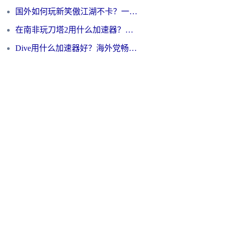
国外如何玩新笑傲江湖不卡？一份给海外游子的终极网络指南
在南非玩刀塔2用什么加速器？一份给海外游子的终极生存指南
Dive用什么加速器好？海外党畅玩国服游戏的终极避坑指南