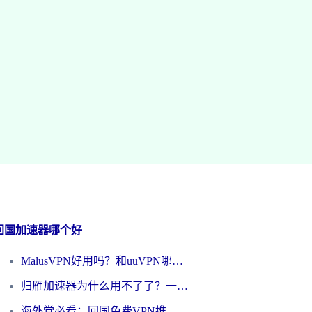
回国加速器哪个好
MalusVPN好用吗？和uuVPN哪个好？海外党无缝访问国内资源的真实对比与选择指南
归雁加速器为什么用不了了？一位海外游子的真实困惑与技术解答
海外党必看：回国免费VPN推荐？别踩坑！教你选对加速器无缝刷国内资源