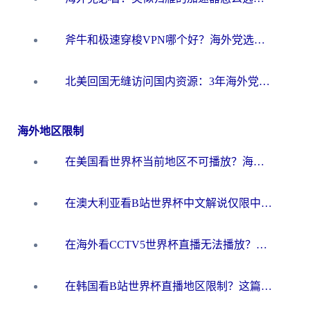
斧牛和极速穿梭VPN哪个好？海外党选回国加速器必看的真实对比与避坑指南
北美回国无缝访问国内资源：3年海外党亲测的加速器选择指南
海外地区限制
在美国看世界杯当前地区不可播放？海外党体育观赛终极指南来了！
在澳大利亚看B站世界杯中文解说仅限中国大陆？这篇指南帮你打破限制看遍赛事
在海外看CCTV5世界杯直播无法播放？这篇指南让你和国内球迷同步呐喊
在韩国看B站世界杯直播地区限制？这篇指南让你告别“当前地区不可播放”