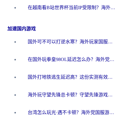
在越南看B站世界杯当前IP受限制？海外党体育观赛终极指南来了
加速国内游戏
国外可不可以打逆水寒？海外玩家国服畅玩终极指南（附漫威荒野乱斗加速方案）
在国外玩拳皇98OL延迟怎么办？海外党亲测有效的低延迟指南
国外打地铁逃生延迟高？这份实测有效的低延迟指南帮你吃鸡
海外玩守望先锋总卡顿？守望先锋游戏加速器在哪里买&避坑指南（附欧洲非洲游戏实测）
台湾怎么玩光·遇不卡顿？海外党国服游戏加速终极攻略（附实测体验）