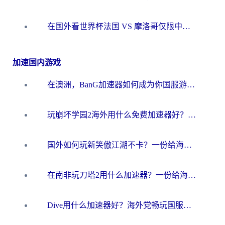
在国外看世界杯法国 VS 摩洛哥仅限中国大陆？海外党这样看中文解说赛事不卡顿
加速国内游戏
在澳洲，BanG加速器如何成为你国服游戏的“时光机”？
玩崩坏学园2海外用什么免费加速器好？2026海外党亲测国服游戏加速指南
国外如何玩新笑傲江湖不卡？一份给海外游子的终极网络指南
在南非玩刀塔2用什么加速器？一份给海外游子的终极生存指南
Dive用什么加速器好？海外党畅玩国服游戏的终极避坑指南