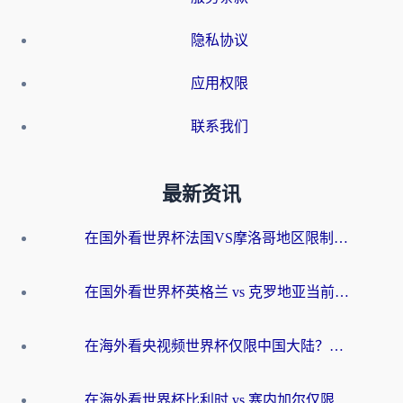
隐私协议
应用权限
联系我们
最新资讯
在国外看世界杯法国VS摩洛哥地区限制？这篇指南让你流畅看中文解说无压力
在国外看世界杯英格兰 vs 克罗地亚当前地区不可播放？这篇指南帮你搞定所有海外观赛难题
在海外看央视频世界杯仅限中国大陆？这篇指南帮你解锁中文解说+无卡顿直播
在海外看世界杯比利时 vs 塞内加尔仅限中国大陆？我找到了最流畅的中文解说之路