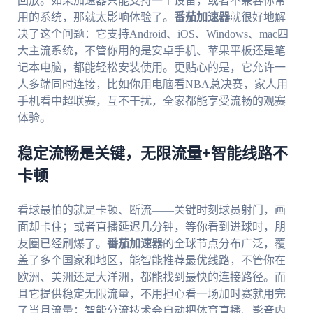
回放。如果加速器只能支持一个设备，或者不兼容你常
用的系统，那就太影响体验了。
番茄加速器
就很好地解
决了这个问题：它支持Android、iOS、Windows、mac四
大主流系统，不管你用的是安卓手机、苹果平板还是笔
记本电脑，都能轻松安装使用。更贴心的是，它允许一
人多端同时连接，比如你用电脑看NBA总决赛，家人用
手机看中超联赛，互不干扰，全家都能享受流畅的观赛
体验。
稳定流畅是关键，无限流量+智能线路不
卡顿
看球最怕的就是卡顿、断流——关键时刻球员射门，画
面却卡住；或者直播延迟几分钟，等你看到进球时，朋
友圈已经刷爆了。
番茄加速器
的全球节点分布广泛，覆
盖了多个国家和地区，能智能推荐最优线路，不管你在
欧洲、美洲还是大洋洲，都能找到最快的连接路径。而
且它提供稳定无限流量，不用担心看一场加时赛就用完
了当月流量；智能分流技术会自动把体育直播、影音内