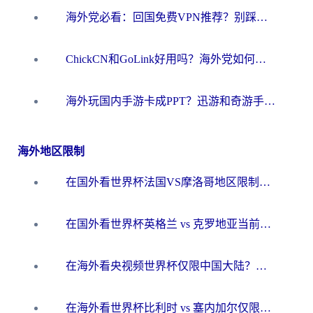
海外党必看：回国免费VPN推荐？别踩坑！教你选对加速器无缝刷国内资源
ChickCN和GoLink好用吗？海外党如何选对回国加速器
海外玩国内手游卡成PPT？迅游和奇游手游哪个好？一篇讲透回国加速器怎么选
海外地区限制
在国外看世界杯法国VS摩洛哥地区限制？这篇指南让你流畅看中文解说无压力
在国外看世界杯英格兰 vs 克罗地亚当前地区不可播放？这篇指南帮你搞定所有海外观赛难题
在海外看央视频世界杯仅限中国大陆？这篇指南帮你解锁中文解说+无卡顿直播
在海外看世界杯比利时 vs 塞内加尔仅限中国大陆？我找到了最流畅的中文解说之路