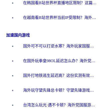
在韩国看B站世界杯直播地区限制？这篇指南让你告别“当前地区不可播放”
在越南看B站世界杯当前IP受限制？海外党体育观赛终极指南来了
加速国内游戏
国外可不可以打逆水寒？海外玩家国服畅玩终极指南（附漫威荒野乱斗加速方案）
在国外玩拳皇98OL延迟怎么办？海外党亲测有效的低延迟指南
国外打地铁逃生延迟高？这份实测有效的低延迟指南帮你吃鸡
海外玩守望先锋总卡顿？守望先锋游戏加速器在哪里买&避坑指南（附欧洲非洲游戏实测）
台湾怎么玩光·遇不卡顿？海外党国服游戏加速终极攻略（附实测体验）