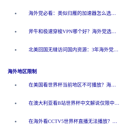
海外党必看：类似归雁的加速器怎么选？一篇搞定无缝访问国内资源
斧牛和极速穿梭VPN哪个好？海外党选回国加速器必看的真实对比与避坑指南
北美回国无缝访问国内资源：3年海外党亲测的加速器选择指南
海外地区限制
在美国看世界杯当前地区不可播放？海外党体育观赛终极指南来了！
在澳大利亚看B站世界杯中文解说仅限中国大陆？这篇指南帮你打破限制看遍赛事
在海外看CCTV5世界杯直播无法播放？这篇指南让你和国内球迷同步呐喊