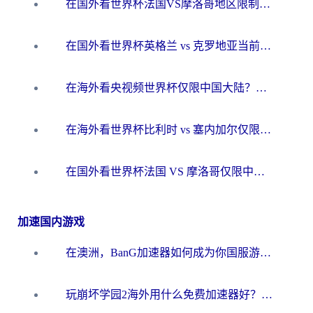
在国外看世界杯法国VS摩洛哥地区限制？这篇指南让你流畅看中文解说无压力
在国外看世界杯英格兰 vs 克罗地亚当前地区不可播放？这篇指南帮你搞定所有海外观赛难题
在海外看央视频世界杯仅限中国大陆？这篇指南帮你解锁中文解说+无卡顿直播
在海外看世界杯比利时 vs 塞内加尔仅限中国大陆？我找到了最流畅的中文解说之路
在国外看世界杯法国 VS 摩洛哥仅限中国大陆？海外党这样看中文解说赛事不卡顿
加速国内游戏
在澳洲，BanG加速器如何成为你国服游戏的“时光机”？
玩崩坏学园2海外用什么免费加速器好？2026海外党亲测国服游戏加速指南