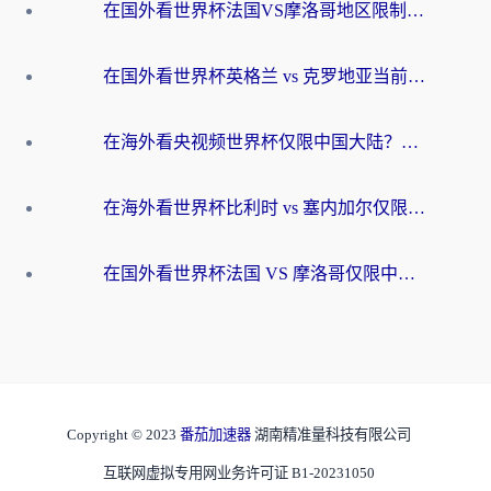
在国外看世界杯法国VS摩洛哥地区限制？这篇指南让你流畅看中文解说无压力
在国外看世界杯英格兰 vs 克罗地亚当前地区不可播放？这篇指南帮你搞定所有海外观赛难题
在海外看央视频世界杯仅限中国大陆？这篇指南帮你解锁中文解说+无卡顿直播
在海外看世界杯比利时 vs 塞内加尔仅限中国大陆？我找到了最流畅的中文解说之路
在国外看世界杯法国 VS 摩洛哥仅限中国大陆？海外党这样看中文解说赛事不卡顿
Copyright © 2023
番茄加速器
湖南精准量科技有限公司
互联网虚拟专用网业务许可证 B1-20231050