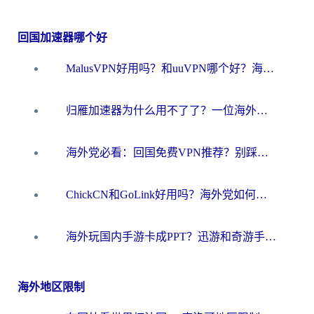
回国加速器哪个好
MalusVPN好用吗？和uuVPN哪个好？海外党无缝访问国内资源的真实对比与选择指南
归雁加速器为什么用不了了？一位海外游子的真实困惑与技术解答
海外党必看：回国免费VPN推荐？别踩坑！教你选对加速器无缝刷国内资源
ChickCN和GoLink好用吗？海外党如何选对回国加速器
海外玩国内手游卡成PPT？迅游和奇游手游哪个好？一篇讲透回国加速器怎么选
海外地区限制