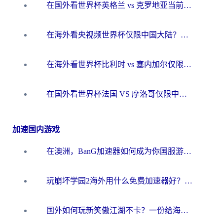
在国外看世界杯英格兰 vs 克罗地亚当前地区不可播放？这篇指南帮你搞定所有海外观赛难题
在海外看央视频世界杯仅限中国大陆？这篇指南帮你解锁中文解说+无卡顿直播
在海外看世界杯比利时 vs 塞内加尔仅限中国大陆？我找到了最流畅的中文解说之路
在国外看世界杯法国 VS 摩洛哥仅限中国大陆？海外党这样看中文解说赛事不卡顿
加速国内游戏
在澳洲，BanG加速器如何成为你国服游戏的“时光机”？
玩崩坏学园2海外用什么免费加速器好？2026海外党亲测国服游戏加速指南
国外如何玩新笑傲江湖不卡？一份给海外游子的终极网络指南