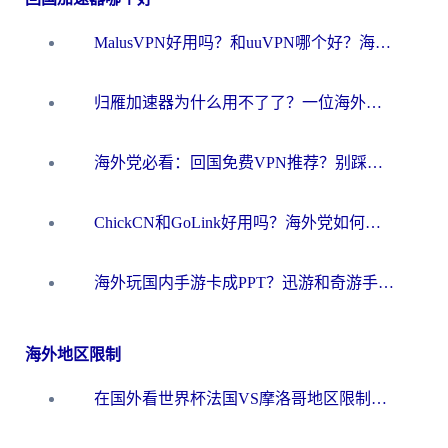
MalusVPN好用吗？和uuVPN哪个好？海外党无缝访问国内资源的真实对比与选择指南
归雁加速器为什么用不了了？一位海外游子的真实困惑与技术解答
海外党必看：回国免费VPN推荐？别踩坑！教你选对加速器无缝刷国内资源
ChickCN和GoLink好用吗？海外党如何选对回国加速器
海外玩国内手游卡成PPT？迅游和奇游手游哪个好？一篇讲透回国加速器怎么选
海外地区限制
在国外看世界杯法国VS摩洛哥地区限制？这篇指南让你流畅看中文解说无压力