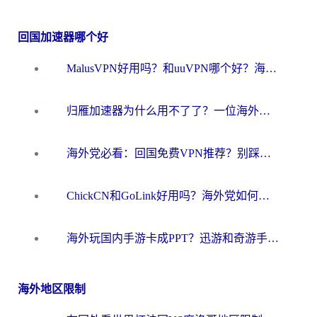
回国加速器哪个好
MalusVPN好用吗？和uuVPN哪个好？海外党无缝访问国内资源的真实对比与选择指南
归雁加速器为什么用不了了？一位海外游子的真实困惑与技术解答
海外党必看：回国免费VPN推荐？别踩坑！教你选对加速器无缝刷国内资源
ChickCN和GoLink好用吗？海外党如何选对回国加速器
海外玩国内手游卡成PPT？迅游和奇游手游哪个好？一篇讲透回国加速器怎么选
海外地区限制