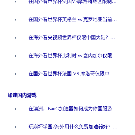
在国外看世界杯法国VS摩洛哥地区限制？这篇指南让你流畅看中文解说无压力
在国外看世界杯英格兰 vs 克罗地亚当前地区不可播放？这篇指南帮你搞定所有海外观赛难题
在海外看央视频世界杯仅限中国大陆？这篇指南帮你解锁中文解说+无卡顿直播
在海外看世界杯比利时 vs 塞内加尔仅限中国大陆？我找到了最流畅的中文解说之路
在国外看世界杯法国 VS 摩洛哥仅限中国大陆？海外党这样看中文解说赛事不卡顿
加速国内游戏
在澳洲，BanG加速器如何成为你国服游戏的“时光机”？
玩崩坏学园2海外用什么免费加速器好？2026海外党亲测国服游戏加速指南