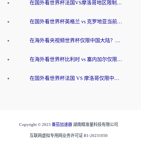
在国外看世界杯法国VS摩洛哥地区限制？这篇指南让你流畅看中文解说无压力
在国外看世界杯英格兰 vs 克罗地亚当前地区不可播放？这篇指南帮你搞定所有海外观赛难题
在海外看央视频世界杯仅限中国大陆？这篇指南帮你解锁中文解说+无卡顿直播
在海外看世界杯比利时 vs 塞内加尔仅限中国大陆？我找到了最流畅的中文解说之路
在国外看世界杯法国 VS 摩洛哥仅限中国大陆？海外党这样看中文解说赛事不卡顿
Copyright © 2023
番茄加速器
湖南精准量科技有限公司
互联网虚拟专用网业务许可证 B1-20231050