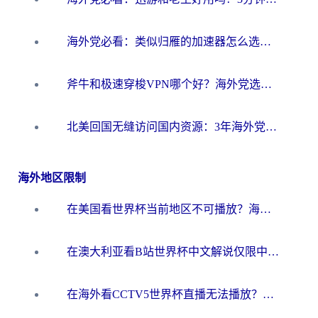
海外党必看：类似归雁的加速器怎么选？一篇搞定无缝访问国内资源
斧牛和极速穿梭VPN哪个好？海外党选回国加速器必看的真实对比与避坑指南
北美回国无缝访问国内资源：3年海外党亲测的加速器选择指南
海外地区限制
在美国看世界杯当前地区不可播放？海外党体育观赛终极指南来了！
在澳大利亚看B站世界杯中文解说仅限中国大陆？这篇指南帮你打破限制看遍赛事
在海外看CCTV5世界杯直播无法播放？这篇指南让你和国内球迷同步呐喊