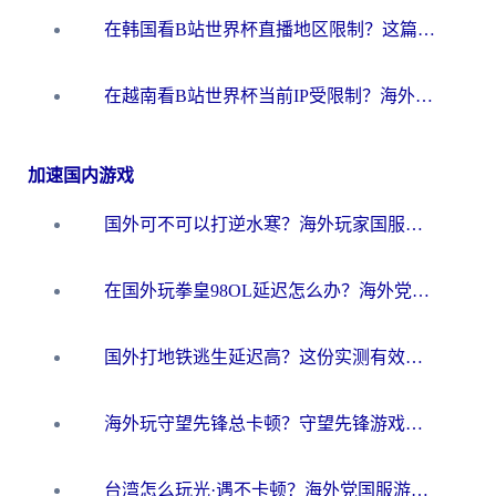
在韩国看B站世界杯直播地区限制？这篇指南让你告别“当前地区不可播放”
在越南看B站世界杯当前IP受限制？海外党体育观赛终极指南来了
加速国内游戏
国外可不可以打逆水寒？海外玩家国服畅玩终极指南（附漫威荒野乱斗加速方案）
在国外玩拳皇98OL延迟怎么办？海外党亲测有效的低延迟指南
国外打地铁逃生延迟高？这份实测有效的低延迟指南帮你吃鸡
海外玩守望先锋总卡顿？守望先锋游戏加速器在哪里买&避坑指南（附欧洲非洲游戏实测）
台湾怎么玩光·遇不卡顿？海外党国服游戏加速终极攻略（附实测体验）