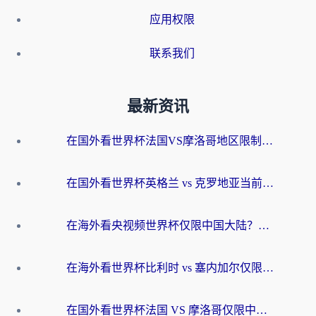
应用权限
联系我们
最新资讯
在国外看世界杯法国VS摩洛哥地区限制？这篇指南让你流畅看中文解说无压力
在国外看世界杯英格兰 vs 克罗地亚当前地区不可播放？这篇指南帮你搞定所有海外观赛难题
在海外看央视频世界杯仅限中国大陆？这篇指南帮你解锁中文解说+无卡顿直播
在海外看世界杯比利时 vs 塞内加尔仅限中国大陆？我找到了最流畅的中文解说之路
在国外看世界杯法国 VS 摩洛哥仅限中国大陆？海外党这样看中文解说赛事不卡顿