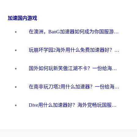
加速国内游戏
在澳洲，BanG加速器如何成为你国服游戏的“时光机”？
玩崩坏学园2海外用什么免费加速器好？2026海外党亲测国服游戏加速指南
国外如何玩新笑傲江湖不卡？一份给海外游子的终极网络指南
在南非玩刀塔2用什么加速器？一份给海外游子的终极生存指南
Dive用什么加速器好？海外党畅玩国服游戏的终极避坑指南