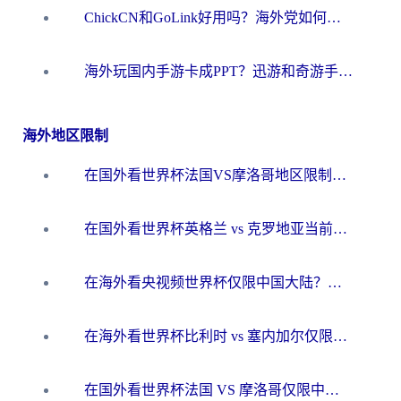
ChickCN和GoLink好用吗？海外党如何选对回国加速器
海外玩国内手游卡成PPT？迅游和奇游手游哪个好？一篇讲透回国加速器怎么选
海外地区限制
在国外看世界杯法国VS摩洛哥地区限制？这篇指南让你流畅看中文解说无压力
在国外看世界杯英格兰 vs 克罗地亚当前地区不可播放？这篇指南帮你搞定所有海外观赛难题
在海外看央视频世界杯仅限中国大陆？这篇指南帮你解锁中文解说+无卡顿直播
在海外看世界杯比利时 vs 塞内加尔仅限中国大陆？我找到了最流畅的中文解说之路
在国外看世界杯法国 VS 摩洛哥仅限中国大陆？海外党这样看中文解说赛事不卡顿