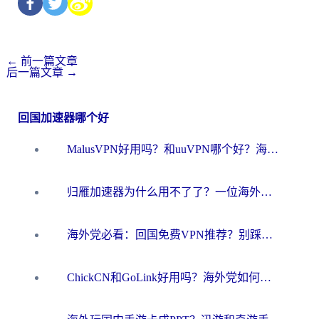
←
前一篇文章
后一篇文章
→
回国加速器哪个好
MalusVPN好用吗？和uuVPN哪个好？海外党无缝访问国内资源的真实对比与选择指南
归雁加速器为什么用不了了？一位海外游子的真实困惑与技术解答
海外党必看：回国免费VPN推荐？别踩坑！教你选对加速器无缝刷国内资源
ChickCN和GoLink好用吗？海外党如何选对回国加速器