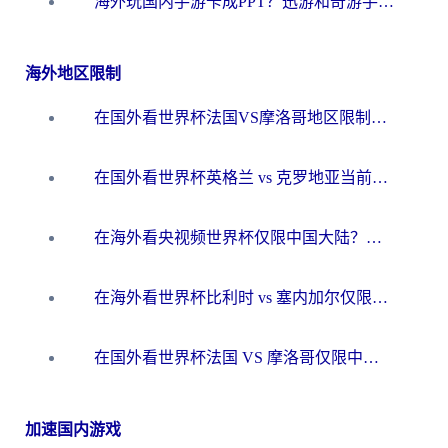
海外玩国内手游卡成PPT？迅游和奇游手游哪个好？一篇讲透回国加速器怎么选
海外地区限制
在国外看世界杯法国VS摩洛哥地区限制？这篇指南让你流畅看中文解说无压力
在国外看世界杯英格兰 vs 克罗地亚当前地区不可播放？这篇指南帮你搞定所有海外观赛难题
在海外看央视频世界杯仅限中国大陆？这篇指南帮你解锁中文解说+无卡顿直播
在海外看世界杯比利时 vs 塞内加尔仅限中国大陆？我找到了最流畅的中文解说之路
在国外看世界杯法国 VS 摩洛哥仅限中国大陆？海外党这样看中文解说赛事不卡顿
加速国内游戏