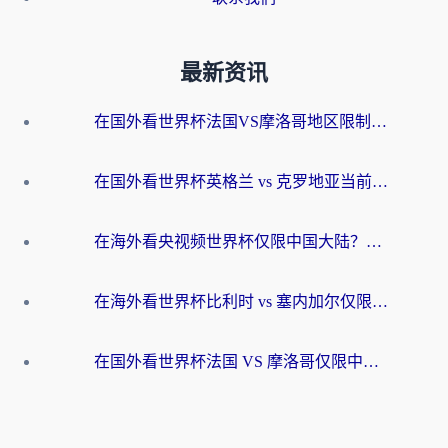
最新资讯
在国外看世界杯法国VS摩洛哥地区限制？这篇指南让你流畅看中文解说无压力
在国外看世界杯英格兰 vs 克罗地亚当前地区不可播放？这篇指南帮你搞定所有海外观赛难题
在海外看央视频世界杯仅限中国大陆？这篇指南帮你解锁中文解说+无卡顿直播
在海外看世界杯比利时 vs 塞内加尔仅限中国大陆？我找到了最流畅的中文解说之路
在国外看世界杯法国 VS 摩洛哥仅限中国大陆？海外党这样看中文解说赛事不卡顿