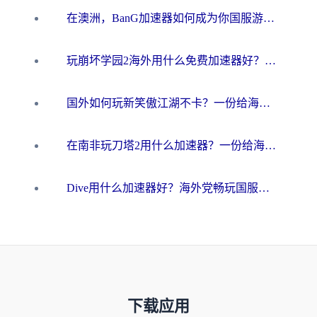
在澳洲，BanG加速器如何成为你国服游戏的“时光机”？
玩崩坏学园2海外用什么免费加速器好？2026海外党亲测国服游戏加速指南
国外如何玩新笑傲江湖不卡？一份给海外游子的终极网络指南
在南非玩刀塔2用什么加速器？一份给海外游子的终极生存指南
Dive用什么加速器好？海外党畅玩国服游戏的终极避坑指南
下载应用