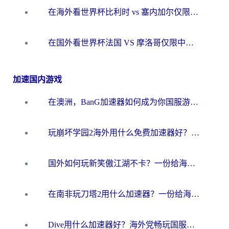
在海外看世界杯比利时 vs 塞内加尔仅限中国大陆？我找到了最流畅的中文解说之路
在国外看世界杯法国 VS 摩洛哥仅限中国大陆？海外党这样看中文解说赛事不卡顿
加速国内游戏
在澳洲，BanG加速器如何成为你国服游戏的“时光机”？
玩崩坏学园2海外用什么免费加速器好？2026海外党亲测国服游戏加速指南
国外如何玩新笑傲江湖不卡？一份给海外游子的终极网络指南
在南非玩刀塔2用什么加速器？一份给海外游子的终极生存指南
Dive用什么加速器好？海外党畅玩国服游戏的终极避坑指南