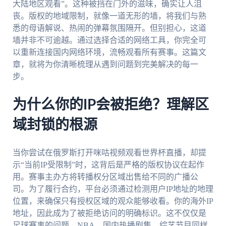
大陆地区观看”。这种被挡在门外的滋味，确实让人沮
丧。版权的地域限制，就像一道无形的墙，将我们与熟
悉的母语解说、热闹的弹幕氛围隔开。但别担心，这道
墙并非不可逾越。通过选择合适的网络工具，你完全可
以重新连接国内网络环境，流畅观看所有赛事。这篇文
章，就将为你清晰梳理从遇到问题到完美解决的每一
步。
为什么你的IP会被拒绝？理解区
域封锁的根源
当你尝试在俄罗斯打开咪咕视频观看世界杯直播，却提
示“当前IP受限制”时，这背后是严格的版权协议在起作
用。赛事主办方将转播权分区域出售给不同的广播公
司。为了履行合约，平台必须通过检测用户IP地址的地理
位置，来确保只有授权区域的观众能够收看。你的海外IP
地址，因此成为了被拒绝访问的明确标识。这不仅仅是
足球赛事的问题，NBA、国内热播剧集、综艺节目同样