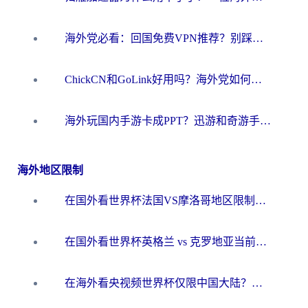
海外党必看：回国免费VPN推荐？别踩坑！教你选对加速器无缝刷国内资源
ChickCN和GoLink好用吗？海外党如何选对回国加速器
海外玩国内手游卡成PPT？迅游和奇游手游哪个好？一篇讲透回国加速器怎么选
海外地区限制
在国外看世界杯法国VS摩洛哥地区限制？这篇指南让你流畅看中文解说无压力
在国外看世界杯英格兰 vs 克罗地亚当前地区不可播放？这篇指南帮你搞定所有海外观赛难题
在海外看央视频世界杯仅限中国大陆？这篇指南帮你解锁中文解说+无卡顿直播